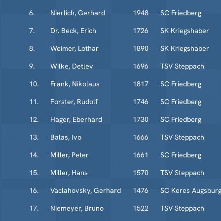
6.
Nierlich, Gerhard
1948
SC Friedberg
7.
Dr. Beck, Erich
1726
SK Kriegshaber
8.
Weimer, Lothar
1890
SK Kriegshaber
9.
Wilke, Detlev
1696
TSV Steppach
10.
Frank, Nikolaus
1817
SC Friedberg
11.
Forster, Rudolf
1746
SC Friedberg
12.
Hager, Eberhard
1730
SC Friedberg
13.
Balas, Ivo
1666
TSV Steppach
14.
Miller, Peter
1661
SC Friedberg
15.
Miller, Hans
1570
TSV Steppach
16.
Vaclahovsky, Gerhard
1476
SC Keres Augsbur
17.
Niemeyer, Bruno
1522
TSV Steppach