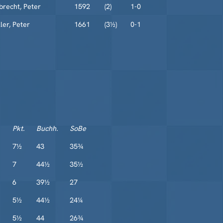
brecht, Peter
1592
(2)
1-0
ler, Peter
1661
(3½)
0-1
Pkt.
Buchh.
SoBe
7½
43
35¾
7
44½
35½
6
39½
27
5½
44½
24¼
5½
44
26¾