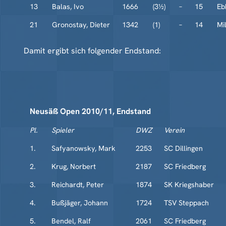
13
Balas, Ivo
1666
(3½)
–
15
Eb
21
Gronostay, Dieter
1342
(1)
–
14
Mil
Damit ergibt sich folgender Endstand:
Neusäß Open 2010/11, Endstand
Pl.
Spieler
DWZ
Verein
1.
Safyanowsky, Mark
2253
SC Dillingen
2.
Krug, Norbert
2187
SC Friedberg
3.
Reichardt, Peter
1874
SK Kriegshaber
4.
Bußjäger, Johann
1724
TSV Steppach
5.
Bendel, Ralf
2061
SC Friedberg