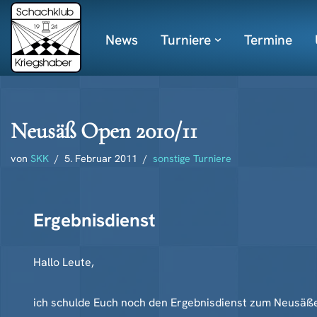
News
Turniere
Termine
Zum
Inhalt
springen
Neusäß Open 2010/11
von
SKK
5. Februar 2011
sonstige Turniere
Ergebnisdienst
Hallo Leute,
ich schulde Euch noch den Ergebnisdienst zum Neusäßer