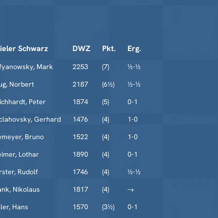
ieler Schwarz
DWZ
Pkt.
Erg.
fyanowsky, Mark
2253
(7)
½-½
ug, Norbert
2187
(6½)
½-½
ichhardt, Peter
1874
(5)
0-1
clahovsky, Gerhard
1476
(4)
1-0
emeyer, Bruno
1522
(4)
1-0
imer, Lothar
1890
(4)
0-1
rster, Rudolf
1746
(4)
½-½
ank, Nikolaus
1817
(4)
–+
ller, Hans
1570
(3½)
0-1