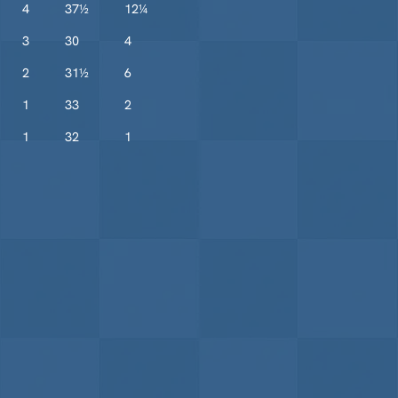
4
37½
12¼
3
30
4
2
31½
6
1
33
2
1
32
1