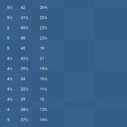
5½
42
26¾
5½
41½
22¼
5
45½
22½
5
45
23¼
5
40
19
4½
42½
21
4½
39½
15¾
4½
34
10½
4½
32½
11¼
4½
29
10
g
4
38½
13¼
4
37½
14½