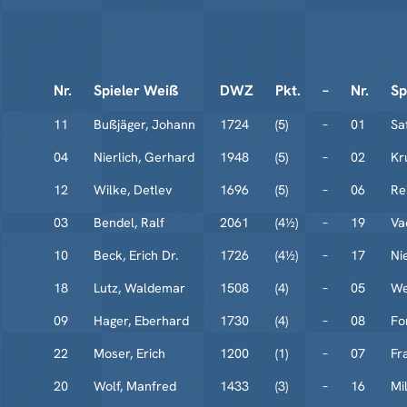
Nr.
Spieler Weiß
DWZ
Pkt.
–
Nr.
Sp
11
Bußjäger, Johann
1724
(5)
–
01
Sa
04
Nierlich, Gerhard
1948
(5)
–
02
Kr
12
Wilke, Detlev
1696
(5)
–
06
Re
03
Bendel, Ralf
2061
(4½)
–
19
Va
10
Beck, Erich Dr.
1726
(4½)
–
17
Ni
18
Lutz, Waldemar
1508
(4)
–
05
We
09
Hager, Eberhard
1730
(4)
–
08
Fo
22
Moser, Erich
1200
(1)
–
07
Fr
20
Wolf, Manfred
1433
(3)
–
16
Mi