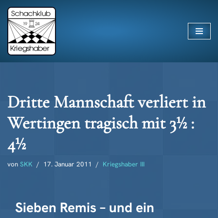
Zum
Inhalt
springen
Dritte Mannschaft verliert in
Wertingen tragisch mit 3½ :
4½
von
SKK
17. Januar 2011
Kriegshaber III
Sieben Remis – und ein