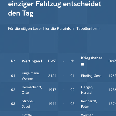
einziger Fehlzug entscheidet
den Tag
Für die eiligen Leser hier die Kurzinfo in Tabellenform:
Kriegshaber
Nr.
Wertingen I
DWZ
–
Nr.
DW
III
Kugelmann,
01
2124
–
01
Ebeling, Jens
196
Werner
Helmschrott,
Gergen,
02
1917
–
02
198
Otto
Harald
Strobel,
Reichardt,
03
1944
–
03
187
Josef
Peter
Göttle,
Weimer,