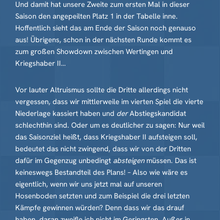
Und damit hat unsere Zweite zum ersten Mal in dieser
Saison den angepeilten Platz 1 in der Tabelle inne.
Hoffentlich sieht das am Ende der Saison noch genauso
aus! Übrigens, schon in der nächsten Runde kommt es
zum großen Showdown zwischen Wertingen und
Kriegshaber II…
Vor lauter Altruismus sollte die Dritte allerdings nicht
vergessen, dass wir mittlerweile im vierten Spiel die vierte
Niederlage kassiert haben und
der
Abstiegskandidat
schlechthin sind. Oder um es deutlicher zu sagen: Nur weil
das Saisonziel heißt, dass Kriegshaber II aufsteigen soll,
bedeutet das nicht zwingend, dass wir von der Dritten
dafür im Gegenzug unbedingt
absteigen
müssen. Das ist
keineswegs Bestandteil des Plans! – Also wie wäre es
eigentlich, wenn wir uns jetzt mal auf unseren
Hosenboden setzten und zum Beispiel die drei letzten
Kämpfe gewinnen würden? Denn dass wir das drauf
haben, daran zweifle ich nicht im Geringsten. Außer in