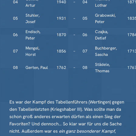
04
1940
–
04
187
Artur
Lothar
Stuhler,
Grabowski,
05
1931
–
05
183
Josef
Peter
Endisch,
Czajka,
06
1870
–
06
178
Peter
Detlef
Mengel,
Buchberger,
07
1856
–
07
171
Horst
Sascha
Städele,
08
Gerten, Paul
1762
–
08
176
Thomas
Es war der Kampf des Tabellenführers (Wertingen) gegen
den Tabellenletzten (Kriegshaber III). Was sollte man da
schon groß anderes erwarten dürfen als einen Sieg der
Favoriten? Und dennoch… So klar war für uns die Sache
nicht. Außerdem war es
ein ganz besonderer Kampf
,