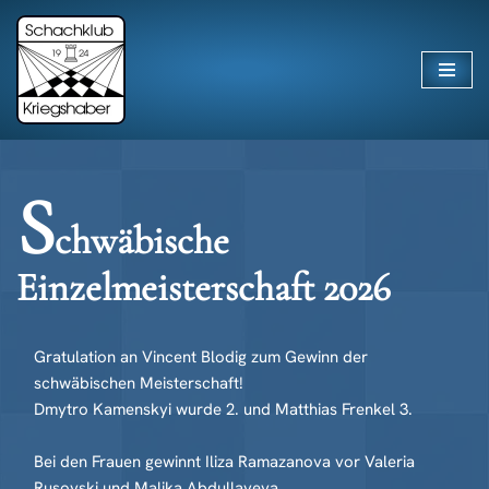
Zum
Inhalt
springen
S
chwäbische
Einzelmeisterschaft 2026
Gratulation an Vincent Blodig zum Gewinn der
schwäbischen Meisterschaft!
Dmytro Kamenskyi wurde 2. und Matthias Frenkel 3.
Bei den Frauen gewinnt Iliza Ramazanova vor Valeria
Rusovski und Malika Abdullayeva