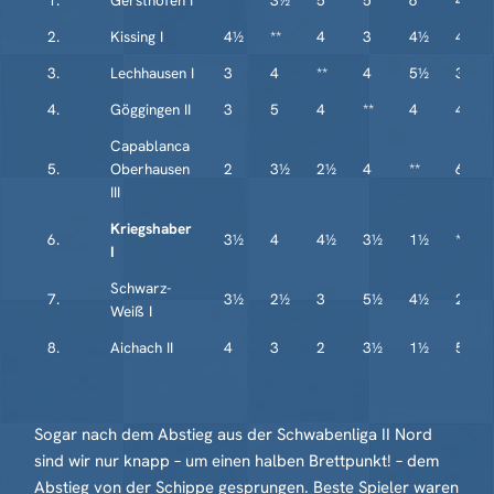
1.
Gersthofen I
**
3½
5
5
6
4½
2.
Kissing I
4½
**
4
3
4½
4
3.
Lechhausen I
3
4
**
4
5½
3½
4.
Göggingen II
3
5
4
**
4
4½
Capablanca
5.
Oberhausen
2
3½
2½
4
**
6½
III
Kriegshaber
6.
3½
4
4½
3½
1½
**
I
Schwarz-
7.
3½
2½
3
5½
4½
2
Weiß I
8.
Aichach II
4
3
2
3½
1½
5½
Sogar nach dem Abstieg aus der Schwabenliga II Nord
sind wir nur knapp – um einen halben Brettpunkt! – dem
Abstieg von der Schippe gesprungen. Beste Spieler waren