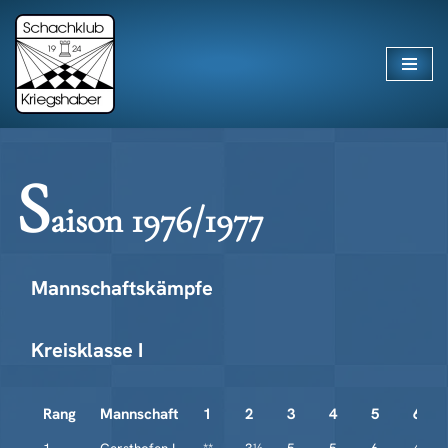
Zum
Inhalt
springen
S
aison 1976/1977
Mannschaftskämpfe
Kreisklasse I
Rang
Mannschaft
1
2
3
4
5
6