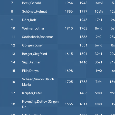
7
Beck,Gerald
1964
1948
16w½
5
8
Schönau,Helmut
1986
1997
10s½
12
9
Dörr,Rolf
1245
17s1
26
10
Weimer,Lothar
1910
1762
8w½
6s
11
Sodbakhsh,Rosemar
1566
2s0
25
12
Görgen,Josef
1551
6w½
8s
13
Berger,Siegfried
1615
1501
32s1
20
14
Sigl,Dietmar
1416
35s1
21
15
Filin,Denys
1698
1w0
16
Schaad,Simon Ulrich
16
1705
1753
7s½
15
Maria
17
Knipfer,Peter
1435
9w0
29
Keymling,Detlev Jürgen
18
1656
1611
5w0
19
Dr.