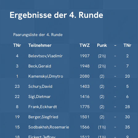
Ergebnisse der 4. Runde
Paarungsliste der 4. Runde
TNr
Teilnehmer
TWZ
Punk
–
TNr
4
Belevtsov,Vladimir
1907
(2½)
–
2
3
Beck,Gerald
1948
(2½)
–
7
1
Kamenskyi,Dmytro
2080
(2)
–
20
23
Schury,David
1403
(2)
–
5
22
Sigl,Dietmar
1416
(2)
–
6
8
Frank,Eckhardt
1775
(2)
–
28
19
Berger,Siegfried
1501
(2)
–
30
15
Sodbakhsh,Rosemarie
1566
(1½)
–
35
18
Eickert,Jeffrey
1512
(1½)
–
9