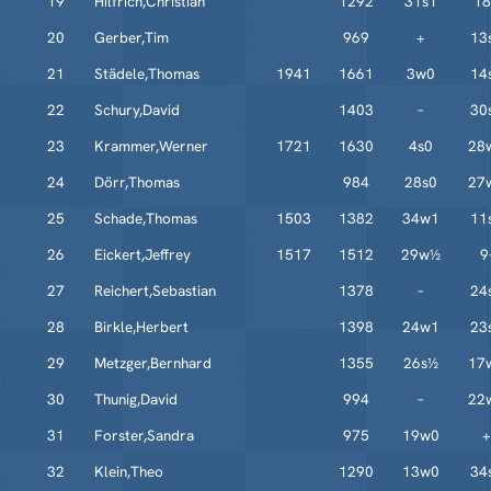
19
Hilfrich,Christian
1292
31s1
18
20
Gerber,Tim
969
+
13
21
Städele,Thomas
1941
1661
3w0
14
22
Schury,David
1403
–
30
23
Krammer,Werner
1721
1630
4s0
28
24
Dörr,Thomas
984
28s0
27
25
Schade,Thomas
1503
1382
34w1
11
26
Eickert,Jeffrey
1517
1512
29w½
9
27
Reichert,Sebastian
1378
–
24
28
Birkle,Herbert
1398
24w1
23
29
Metzger,Bernhard
1355
26s½
17
30
Thunig,David
994
–
22
31
Forster,Sandra
975
19w0
+
32
Klein,Theo
1290
13w0
34