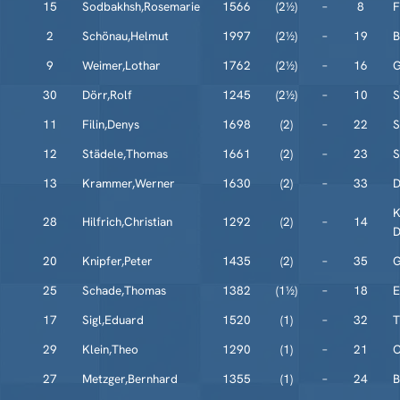
15
Sodbakhsh,Rosemarie
1566
(2½)
–
8
F
2
Schönau,Helmut
1997
(2½)
–
19
B
9
Weimer,Lothar
1762
(2½)
–
16
G
30
Dörr,Rolf
1245
(2½)
–
10
S
11
Filin,Denys
1698
(2)
–
22
S
12
Städele,Thomas
1661
(2)
–
23
S
13
Krammer,Werner
1630
(2)
–
33
D
K
28
Hilfrich,Christian
1292
(2)
–
14
D
20
Knipfer,Peter
1435
(2)
–
35
G
25
Schade,Thomas
1382
(1½)
–
18
E
17
Sigl,Eduard
1520
(1)
–
32
T
29
Klein,Theo
1290
(1)
–
21
C
27
Metzger,Bernhard
1355
(1)
–
24
B