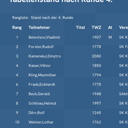
Rangliste: Stand nach der 4. Runde
Rang
Teilnehmer
Titel
TWZ
At
Vere
1
Belevtsov,Vladimir
1907
M
SK K
2
Forster,Rudolf
1778
SK F
3
Kamenskyi,Dmytro
2080
SK K
4
Kaiser,Viktor
1855
SK K
4
Kling,Maximilian
1794
SK K
6
Frank,Eckhardt
1775
SK K
7
Beck,Gerald
1948
SAbt
8
Schönau,Helmut
1997
SK K
9
Dörr,Rolf
1245
SK K
10
Weimer,Lothar
1762
SK K