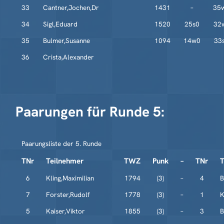
33
Cantner,Jochen,Dr
1431
–
35
34
Sigl,Eduard
1520
25s0
32
35
Bulmer,Susanne
1094
14w0
33
36
Crista,Alexander
Paarungen für Runde 5:
Paarungsliste der 5. Runde
TNr
Teilnehmer
TWZ
Punk
–
TNr
T
6
Kling,Maximilian
1794
(3)
–
4
B
7
Forster,Rudolf
1778
(3)
–
1
K
5
Kaiser,Viktor
1855
(3)
–
3
B