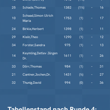
25
Schade,Thomas
1382
(1½)
–
16
Schaad,Simon Ulrich
10
1753
(1)
–
17
Maria
24
Birkle,Herbert
1398
(1)
–
11
29
Klein,Theo
1290
(1)
–
12
34
Forster,Sandra
975
(1)
–
13
Keymling,Detlev Jürgen
14
1611
(1)
–
26
Dr.
33
Dörr,Thomas
984
(1)
–
31
21
Cantner,Jochen,Dr.
1431
(½)
–
27
32
Thunig,David
994
(0)
–
36
Tabellenstand nach Runde 4: