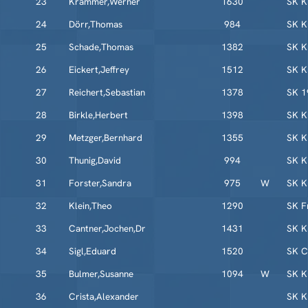
23
Krammer,Werner
1630
SK K
24
Dörr,Thomas
984
SK K
25
Schade,Thomas
1382
SK K
26
Eickert,Jeffrey
1512
SK K
27
Reichert,Sebastian
1378
SK 1
28
Birkle,Herbert
1398
SK K
29
Metzger,Bernhard
1355
SK K
30
Thunig,David
994
SK K
31
Forster,Sandra
975
W
SK K
32
Klein,Theo
1290
SK F
33
Cantner,Jochen,Dr
1431
SK K
34
Sigl,Eduard
1520
SK C
35
Bulmer,Susanne
1094
W
SK K
36
Crista,Alexander
SK K