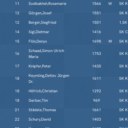
11
Sodbakhsh,Rosemarie
1566
W
SK K
12
Görgen,Josef
1551
SK K
12
Berger,Siegfried
1501
1.SK
14
Sigl,Dietmar
1416
SK C
15
Filin,Denys
1698
M
SK K
Schaad,Simon Ulrich
16
1753
SK K
Maria
17
Knipfer,Peter
1435
SK K
Keymling,Detlev Jürgen
18
1611
SK K
Dr.
18
Hilfrich,Christian
1292
SK K
18
Gerber,Tim
969
SK K
21
Städele,Thomas
1661
SK K
22
Schury,David
1403
SK K