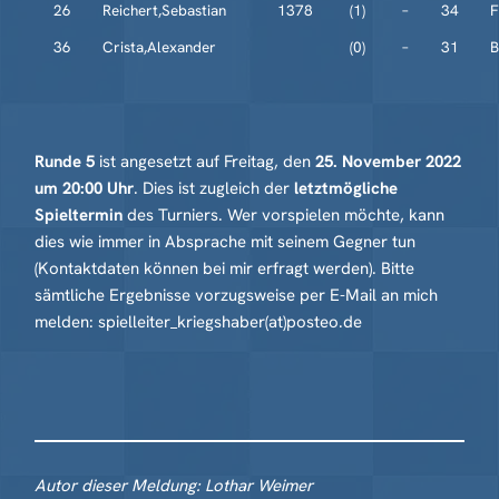
26
Reichert,Sebastian
1378
(1)
–
34
F
36
Crista,Alexander
(0)
–
31
B
Runde 5
ist angesetzt auf Freitag, den
25. November 2022
um 20:00 Uhr
. Dies ist zugleich der
letztmögliche
Spieltermin
des Turniers. Wer vorspielen möchte, kann
dies wie immer in Absprache mit seinem Gegner tun
(Kontaktdaten können bei mir erfragt werden). Bitte
sämtliche Ergebnisse vorzugsweise per E-Mail an mich
melden: spielleiter_kriegshaber(at)posteo.de
Autor dieser Meldung: Lothar Weimer