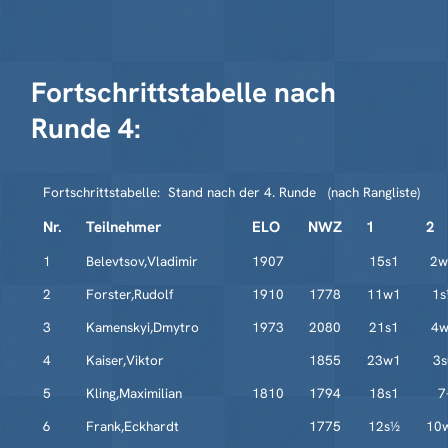
Fortschrittstabelle nach
Runde 4:
Fortschrittstabelle: Stand nach der 4. Runde (nach Rangliste)
Nr.
Teilnehmer
ELO
NWZ
1
2
1
Belevtsov,Vladimir
1907
15s1
2
2
Forster,Rudolf
1910
1778
11w1
1s
3
Kamenskyi,Dmytro
1973
2080
21s1
4
4
Kaiser,Viktor
1855
23w1
3s
5
Kling,Maximilian
1810
1794
18s1
7
6
Frank,Eckhardt
1775
12s½
10