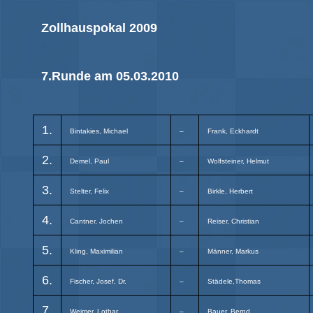
Zollhauspokal 2009
7.Runde am 05.03.2010
1.
Bintakies, Michael
–
Frank, Eckhardt
2.
Demel, Paul
–
Wolfsteiner, Helmut
3.
Stelter, Felix
–
Birkle, Herbert
4.
Cantner, Jochen
–
Reiser, Christian
5.
Kling, Maximilian
–
Männer, Markus
6.
Fischer, Josef, Dr.
–
Städele,Thomas
7.
Weimer, Lothar
–
Bauer, Bernd