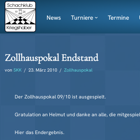
News
Turniere
Termine
Zum
Inhalt
springen
Zollhauspokal Endstand
von
SKK
23. März 2010
Zollhauspokal
Der Zollhauspokal 09/10 ist ausgespielt.
Gratulation an Helmut und danke an alle, die mitgespie
Hier das Endergebnis.