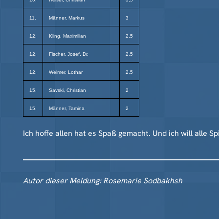
11.
Männer, Markus
3
12.
Kling, Maximilian
2,5
12.
Fischer, Josef, Dr.
2,5
12.
Weimer, Lothar
2,5
15.
Savski, Christian
2
15.
Männer, Tamina
2
Ich hoffe allen hat es Spaß gemacht. Und ich will alle Sp
Autor dieser Meldung: Rosemarie Sodbakhsh