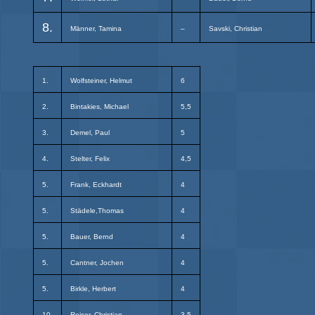
8.
Männer, Tamina
–
Savski, Christian
1.
Wolfsteiner, Helmut
6
2.
Bintakies, Michael
5,5
3.
Demel, Paul
5
4.
Stelter, Felix
4,5
5.
Frank, Eckhardt
4
5.
Städele,Thomas
4
5.
Bauer, Bernd
4
5.
Cantner, Jochen
4
5.
Birkle, Herbert
4
10.
Reiser, Christian
3,5