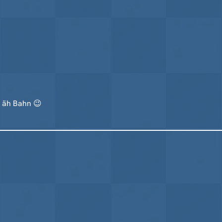
… äh Bahn 😉