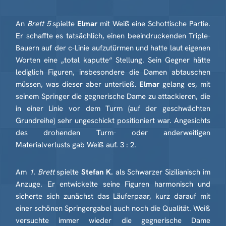
An
Brett 5
spielte
Elmar
mit Weiß eine Schottische Partie.
Er schaffte es tatsächlich, einen beeindruckenden Triple-
Bauern auf der c-Linie aufzutürmen und hatte laut eigenen
Worten eine „total kaputte“ Stellung. Sein Gegner hätte
lediglich Figuren, insbesondere die Damen abtauschen
müssen, was dieser aber unterließ.
Elmar
gelang es, mit
seinem Springer die gegnerische Dame zu attackieren, die
in einer Linie vor dem Turm (auf der geschwächten
Grundreihe) sehr ungeschickt positioniert war. Angesichts
des drohenden Turm- oder anderweitigen
Materialverlusts gab Weiß auf. 3 : 2.
Am
1. Brett
spielte
Stefan K.
als Schwarzer Sizilianisch im
Anzuge. Er entwickelte seine Figuren harmonisch und
sicherte sich zunächst das Läuferpaar, kurz darauf mit
einer schönen Springergabel auch noch die Qualität. Weiß
versuchte immer wieder die gegnerische Dame