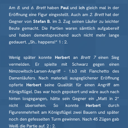
Am
8.
und
6. Brett
haben
Paul
und
ich
gleich mal in der
Eröffnung eine Figur eingestellt. Auch am
2. Brett
hat der
Gegner von
Stefan B.
im 3. Zug seinen Läufer zu leichter
Beute gemacht. Die Partien waren sämtlich aufgabereif
und haben dementsprechend auch nicht mehr lange
gedauert. „Sh.. happens!“ 1 : 2.
Wenig später konnte
Herbert
an
Brett 7
einen Sieg
vermelden. Er spielte mit Schwarz gegen einen
Nimzowitsch-Larsen-Angriff – 1.b3 mit Fianchetto des
Damenläufers. Nach materiell ausgeglichener Eröffnung
opferte
Herbert
seine Qualität für einen Angriff am
Königsflügel. Das war hoch gepokert und wäre auch nach
hinten losgegangen, hätte sein Gegner ein „Matt in 2“
nicht übersehen. So konnte
Herbert
durch
Figurenmehrheit am Königsflügel zwei Bauern und später
noch den gefesselten Turm gewinnen. Nach 45 Zügen gab
Weiß die Partie auf. 2 : 2.