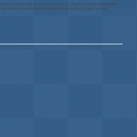
chtlich derart in Zeitnot, dass er ab dem 27. Zug nicht mehr mitschreiben
r nicht mehr zu halten und Schwarz wurde nach 47 Zügen auf der