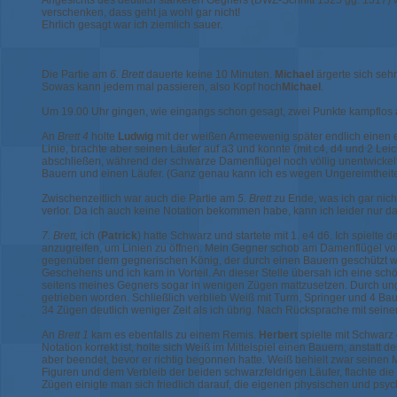
Angesichts des deutlich stärkeren Gegners (DWZ-Schnitt 1325 gg. 1517) w
verschenken, dass geht ja wohl gar nicht!
Ehrlich gesagt war ich ziemlich sauer.
Die Partie am
6. Brett
dauerte keine 10 Minuten.
Michael
ärgerte sich sehr,
Sowas kann jedem mal passieren, also Kopf hoch
Michael
.
Um 19.00 Uhr gingen, wie eingangs schon gesagt, zwei Punkte kampflos a
An
Brett 4
holte
Ludwig
mit der weißen Armeewenig später endlich einen er
Linie, brachte aber seinen Läufer auf a3 und konnte (mit c4, d4 und 2 Le
abschließen, während der schwarze Damenflügel noch völlig unentwickelt
Bauern und einen Läufer. (Ganz genau kann ich es wegen Ungereimtheiten
Zwischenzeitlich war auch die Partie am
5. Brett
zu Ende, was ich gar nich
verlor. Da ich auch keine Notation bekommen habe, kann ich leider nur da
7. Brett,
ich (
Patrick
) hatte Schwarz und startete mit 1. e4 d6. Ich spielt
anzugreifen, um Linien zu öffnen. Mein Gegner schob am Damenflügel vo
gegenüber dem gegnerischen König, der durch einen Bauern geschützt war
Geschehens und ich kam in Vorteil. An dieser Stelle übersah ich eine sc
seitens meines Gegners sogar in wenigen Zügen mattzusetzen. Durch ung
getrieben worden. Schließlich verblieb Weiß mit Turm, Springer und 4 Ba
34 Zügen deutlich weniger Zeit als ich übrig. Nach Rücksprache mit seine
An
Brett 1
kam es ebenfalls zu einem Remis.
Herbert
spielte mit Schwarz 
Notation korrekt ist, holte sich Weiß im Mittelspiel einen Bauern, ansta
aber beendet, bevor er richtig begonnen hatte. Weiß behielt zwar seine
Figuren und dem Verbleib der beiden schwarzfeldrigen Läufer, flachte die 
Zügen einigte man sich friedlich darauf, die eigenen physischen und psyc