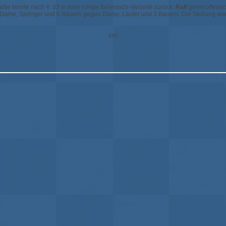
ie kehrte nach 4. d3 in eine ruhige Italienisch-Variante zurück.
Ralf
geriet offensi
iß Dame, Springer und 6 Bauern gegen Dame, Läufer und 3 Bauern. Die Stellung wa
xxx