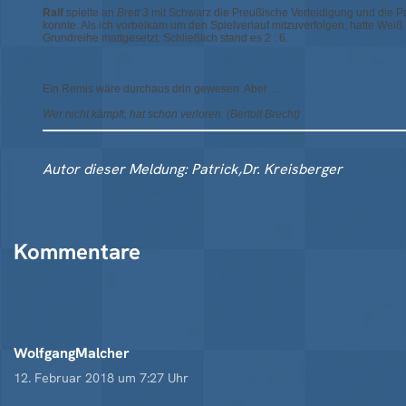
Ralf
spielte an
Brett 3
mit Schwarz die Preußische Verteidigung und die Part
konnte. Als ich vorbeikam um den Spielverlauf mitzuverfolgen, hatte We
Grundreihe mattgesetzt. Schließlich stand es 2 : 6.
Ein Remis wäre durchaus drin gewesen. Aber …
Wer nicht kämpft, hat schon verloren. (Bertolt Brecht)
Autor dieser Meldung: Patrick,Dr. Kreisberger
Kommentare
WolfgangMalcher
12. Februar 2018 um 7:27 Uhr