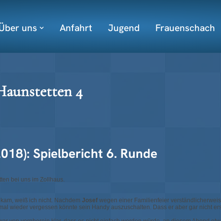
Über uns
Anfahrt
Jugend
Frauenschach
 Haunstetten 4
2018): Spielbericht 6. Runde
ten bei uns im Zollhaus.
ht kam, weiß ich nicht. Nachdem
Josef
wegen einer Familienfeier verständlicherweise 
 mal wieder vergessen könnte sein Handy auszuschalten. Dass er aber gar nicht ers