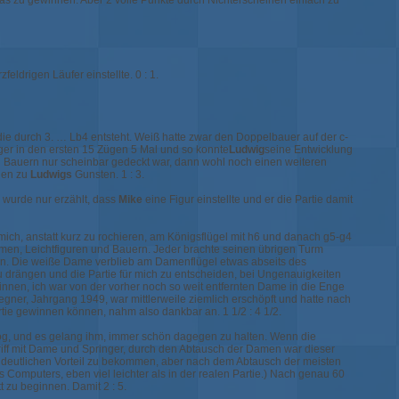
as zu gewinnen. Aber 2 volle Punkte durch Nichterscheinen einfach zu
feldrigen Läufer einstellte. 0 : 1.
ie durch 3. … Lb4 entsteht. Weiß hatte zwar den Doppelbauer auf der c-
nger in den ersten 15 Zügen 5 Mal und so konnte
Ludwig
seine Entwicklung
n Bauern nur scheinbar gedeckt war, dann wohl noch einen weiteren
gen zu
Ludwigs
Gunsten. 1 : 3.
 wurde nur erzählt, dass
Mike
eine Figur einstellte und er die Partie damit
 mich, anstatt kurz zu rochieren, am Königsflügel mit h6 und danach g5-g4
men, Leichtfiguren und Bauern. Jeder brachte seinen übrigen Turm
ren. Die weiße Dame verblieb am Damenflügel etwas abseits des
u drängen und die Partie für mich zu entscheiden, bei Ungenauigkeiten
nen, ich war von der vorher noch so weit entfernten Dame in die Enge
gner, Jahrgang 1949, war mittlerweile ziemlich erschöpft und hatte nach
rtie gewinnen können, nahm also dankbar an. 1 1/2 : 4 1/2.
 zog, und es gelang ihm, immer schön dagegen zu halten. Wenn die
ngriff mit Dame und Springer, durch den Abtausch der Damen war dieser
, deutlichen Vorteil zu bekommen, aber nach dem Abtausch der meisten
 Computers, eben viel leichter als in der realen Partie.) Nach genau 60
 zu beginnen. Damit 2 : 5.