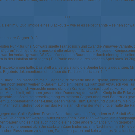
ar von vornherein klar, dass es nicht einfach werden würde, an diesem Abend etw
xxx
 als er im 6. Zug, infolge eines Blackouts – wie er es selbst nannte – seinen schwarz
n unsere Gegner. 0 : 3.
sten Punkt für uns. Schwarz spielte Französisch und zwar die Winawer-Variante, d
ichtfiguren) recht gute Zentrumskontrolle erlangen. Schwarz zog seinen Königsspri
 war. Im Verlauf gewann Weiß zunächst einen Bauern, der durch einen gefesselte
 in der Notation nicht sagen.) Die Partie endete durch schönes Spiel nach 39 Zü
t mitbekommen hatte. Das Brett war verwaist und die Spieler bereits gegangen. Mir
s Ergebnis dokumentieren ohne über die Partie zu berichten. 1 : 4.
e den Black Lion. Nachdem mein Gegner kurz rochierte und h3 spielte, entschloss ich
rher noch seinen weißen b-Bauern auf die 4. Reihe. Es kam zum Abtausch von Tür
, in Stellung. Ich versuchte meine übrigen Kräfte am Königsflügel zu konzentrie
höne Möglichkeit, mit einem geschickten Damenzug den weißen König in die Ecke z
eschicktes Spiel meinerseits gelang es meinem Gegner aber zwei Bauern zu gewin
uern (Doppelbauer in der e-Linie) gegen meine Turm, Läufer und 2 Bauern. Mein Ge
m Mannschaftsführer bot er mir das Remis an. Ich war der Meinung, er hätte die Pa
gegen das Colle-System. Er verließ die Hauptvariante früh, indem er Sc6 statt c5
tt den weißfeldrigen schwarzen Läufer zu schlagen. Sein Plan war wohl ein Königsa
n Mehrbauern und es hätte auch noch die eine oder andere Chance für ihn gegeben
Partie zunehemend ab. (Die stärksten Züge finden sich im Nachhinein, mit Hilfe des
hischen Ressourcen zu schonen, Papier zu sparen und kein weiteres Notationsblatt