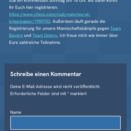
starten kommenden Sonntag um 18 Uhr. Bis dahin könnt
ihr Euch hier registrieren:
https://www.chess.com/club/matches/sk-
kriegshaber/1959702
. Außerdem läuft gerade die
Registrierung für unsere Mannschaftskämpfe gegen
Team
Bayern
und
Team Dnipro.
Ich freue mich wie immer über
Eure zahlreiche Teilnahme.
Schreibe einen Kommentar
Deine E-Mail-Adresse wird nicht veröffentlicht.
A
Erforderliche Felder sind mit
lt
*
markiert
e
r
Name
n
a
ti