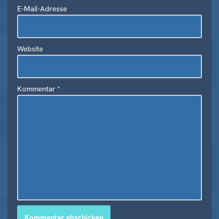
v
E-Mail-Adresse
e
:
Website
Kommentar
*