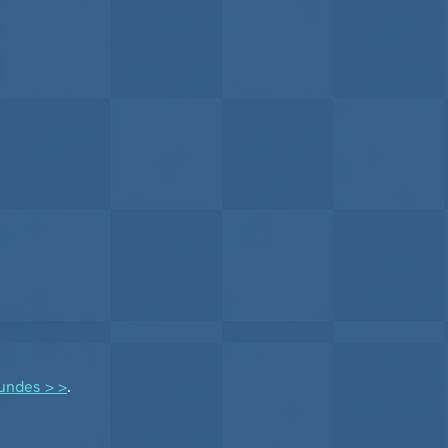
undes > >
.