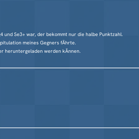
g4 und Se3+ war, der bekommt nur die halbe Punktzahl.
apitulation meines Gegners fÃhrte.
ager heruntergeladen werden kÃnnen.