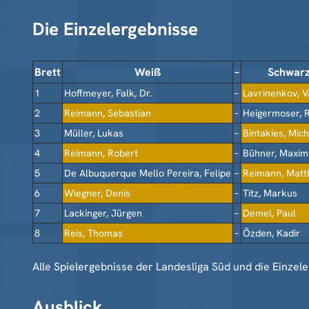
Die Einzelergebnisse
Brett
Weiß
–
Schwar
1
Hoffmeyer, Falk, Dr.
–
Lavrinenkov, 
2
Reimann, Sebastian
–
Heigermoser, 
3
Müller, Lukas
–
Bintakies, Mic
4
Reimann, Robert
–
Bühner, Maximi
5
De Albuquerque Mello Pereira, Felipe
–
Reimann, Matt
6
Wiegner, Denis
–
Titz, Markus
7
Lackinger, Jürgen
–
Demel, Paul
8
Reis, Thomas
–
Özden, Kadir
Alle Spielergebnisse der Landesliga Süd und die Einzel
Ausblick