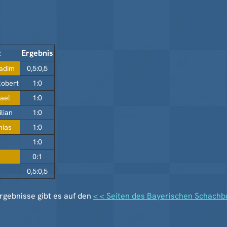
z
Ergebnis
Vadim
0,5:0,5
Robert
1:0
hael
1:0
lian
1:0
hias
1:0
1:0
0:1
0,5:0,5
ergebnisse gibt es auf den
< < Seiten des Bayerischen Schachb