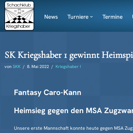
News
Turniere
Termine
Zum
Inhalt
springen
SK Kriegshaber 1 gewinnt Heimsp
von
SKK
8. Mai 2022
Kriegshaber I
Fantasy Caro-Kann
Heimsieg gegen den MSA Zugzwa
Unsere erste Mannschaft konnte heute gegen MSA Zugzwa