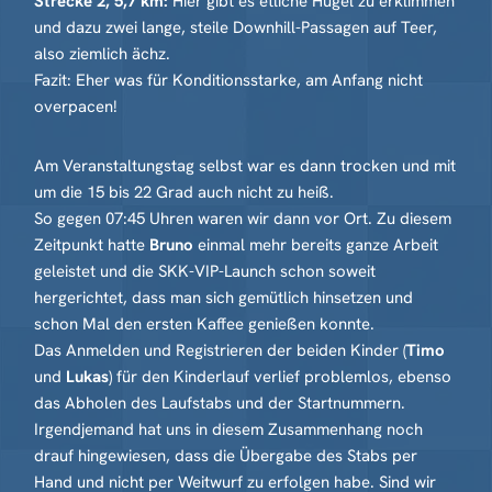
Strecke 2, 5,7 km:
Hier gibt es etliche Hügel zu erklimmen
und dazu zwei lange, steile Downhill-Passagen auf Teer,
also ziemlich ächz.
Fazit: Eher was für Konditionsstarke, am Anfang nicht
overpacen!
Am Veranstaltungstag selbst war es dann trocken und mit
um die 15 bis 22 Grad auch nicht zu heiß.
So gegen 07:45 Uhren waren wir dann vor Ort. Zu diesem
Zeitpunkt hatte
Bruno
einmal mehr bereits ganze Arbeit
geleistet und die SKK-VIP-Launch schon soweit
hergerichtet, dass man sich gemütlich hinsetzen und
schon Mal den ersten Kaffee genießen konnte.
Das Anmelden und Registrieren der beiden Kinder (
Timo
und
Lukas
) für den Kinderlauf verlief problemlos, ebenso
das Abholen des Laufstabs und der Startnummern.
Irgendjemand hat uns in diesem Zusammenhang noch
drauf hingewiesen, dass die Übergabe des Stabs per
Hand und nicht per Weitwurf zu erfolgen habe. Sind wir