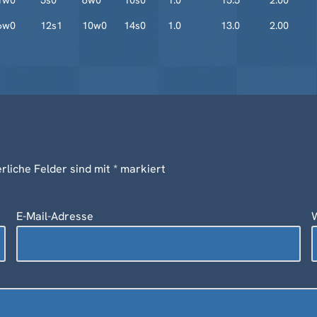
1w0
5s0
6w0
10s0
1.0
15.5
2.00
6w0
12s1
10w0
14s0
1.0
13.0
2.00
rliche Felder sind mit
*
markiert
E-Mail-Adresse