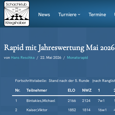
News
Turniere
Termine
Zum
Inhalt
springen
Rapid mit Jahreswertung Mai 2026
von
Hans Reschka
22. Mai 2026
Monatsrapid
Fortschrittstabelle: Stand nach der 5. Runde (nach Ranglist
Nr.
Teilnehmer
ELO
NWZ
1
1
Bintakies,Michael
2166
2124
7w1
2
Kaiser,Viktor
1852
1814
16w1