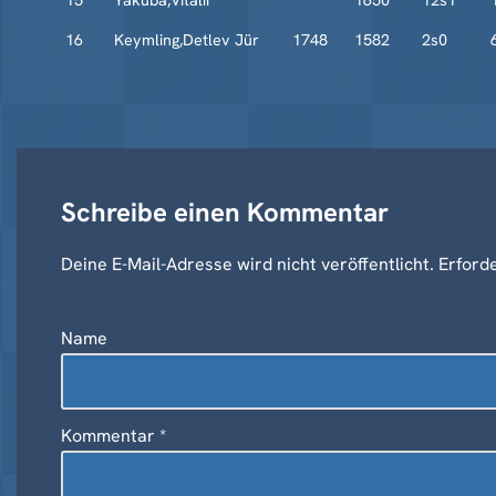
15
Yakuba,Vitalii
1650
12s1
16
Keymling,Detlev Jür
1748
1582
2s0
Schreibe einen Kommentar
Deine E-Mail-Adresse wird nicht veröffentlicht.
A
Erforde
lt
e
Name
r
n
a
Kommentar
*
ti
v