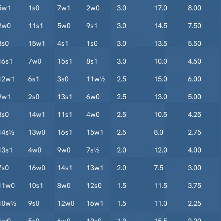
5w1
1s0
7w1
2w0
3.0
17.0
8.00
2w0
11s1
5w0
9s1
3.0
14.5
7.50
3s0
15w1
4s1
1s0
3.0
13.5
5.50
16s1
7w0
15s1
8s1
3.0
10.0
4.50
12w1
6s1
3s0
11w½
2.5
15.0
6.00
9w1
2s0
13s1
6w0
2.5
13.0
5.00
8s0
14w1
11s1
4w0
2.5
10.5
4.25
14s½
13w0
16s1
15w1
2.5
8.0
2.75
13s1
4w0
9w0
7s½
2.0
12.0
4.00
7s0
16w0
14s1
13w1
2.0
7.5
3.00
11w0
10s1
8w0
12s0
1.5
11.5
3.75
10w½
9s0
12w0
16w1
1.5
11.0
2.25