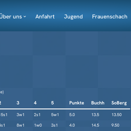
Über uns
Anfahrt
Jugend
Frauenschach
e)
2
3
4
5
Punkte
Buchh
SoBerg
15s1
3w1
2s1
5w1
5.0
13.5
13.50
4s1
8w1
1w0
3s1
4.0
14.5
9.50