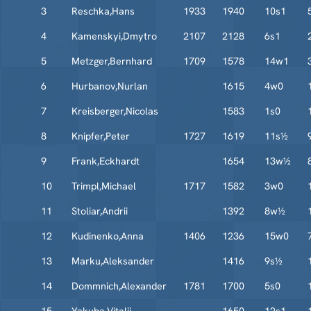
3
Reschka,Hans
1933
1940
10s1
4
Kamenskyi,Dmytro
2107
2128
6s1
5
Metzger,Bernhard
1709
1578
14w1
6
Hurbanov,Nurlan
1615
4w0
7
Kreisberger,Nicolas
1583
1s0
8
Knipfer,Peter
1727
1619
11s½
9
Frank,Eckhardt
1654
13w½
10
Trimpl,Michael
1717
1582
3w0
11
Stoliar,Andrii
1392
8w½
12
Kudinenko,Anna
1406
1236
15w0
13
Marku,Aleksander
1416
9s½
14
Dommnich,Alexander
1781
1700
5s0