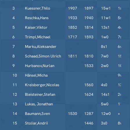
3
Kuessner,Thilo
1907
1897
15w1
1s0
4
Reschka,Hans
1933
1940
11w1
5s1
5
Kaiser,Viktor
1852
1814
13s1
4w0
6
Trimpl,Michael
1717
1593
1w0
7s0
7
Marku,Aleksander
8s1
6w1
8
Schaad,Simon Ulrich
1811
1810
7w0
15s1
9
Hurbanov,Nurlan
1533
2w0
10s0
10
Hänsel,Micha
9w1
11
Kreisberger,Nicolas
1560
4s0
13w1
12
Bleisteiner,Stefan
1624
14s1
2s0
13
Lukas, Jonathan
5w0
11s0
14
Baumann,Sven
1530
1287
12w0
+
15
Stoliar,Andrii
1446
3s0
8w0