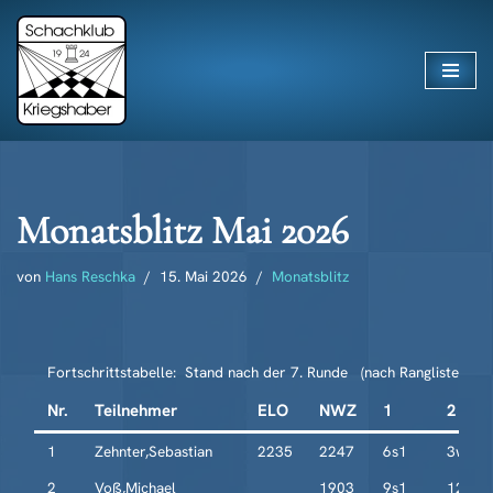
Zum
Inhalt
springen
Monatsblitz Mai 2026
von
Hans Reschka
15. Mai 2026
Monatsblitz
Fortschrittstabelle: Stand nach der 7. Runde (nach Rangliste)
Nr.
Teilnehmer
ELO
NWZ
1
2
1
Zehnter,Sebastian
2235
2247
6s1
3w1
2
Voß,Michael
1903
9s1
12w1