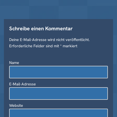
Schreibe einen Kommentar
Deine E-Mail-Adresse wird nicht veröffentlicht.
A
Erforderliche Felder sind mit
lt
*
markiert
e
r
Name
n
a
ti
v
E-Mail-Adresse
e
:
Website