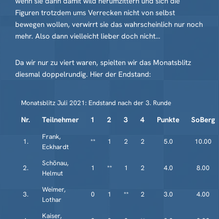
wenn sie dann damit wild herumzittern und sich die
Figuren trotzdem ums Verrecken nicht von selbst
bewegen wollen, verwirrt sie das wahrscheinlich nur noch
mehr. Also dann vielleicht lieber doch nicht…
Da wir nur zu viert waren, spielten wir das Monatsblitz
diesmal doppelrundig. Hier der Endstand:
Monatsblitz Juli 2021: Endstand nach der 3. Runde
Nr.
Teilnehmer
1
2
3
4
Punkte
SoBerg
Frank,
1.
**
1
2
2
5.0
10.00
Eckhardt
Schönau,
2.
1
**
1
2
4.0
8.00
Helmut
Weimer,
3.
0
1
**
2
3.0
4.00
Lothar
Kaiser,