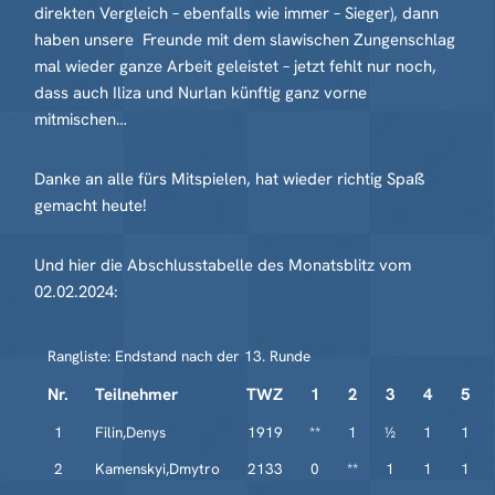
direkten Vergleich – ebenfalls wie immer – Sieger), dann
haben unsere Freunde mit dem slawischen Zungenschlag
mal wieder ganze Arbeit geleistet – jetzt fehlt nur noch,
dass auch Iliza und Nurlan künftig ganz vorne
mitmischen…
Danke an alle fürs Mitspielen, hat wieder richtig Spaß
gemacht heute!
Und hier die Abschlusstabelle des Monatsblitz vom
02.02.2024:
Rangliste: Endstand nach der 13. Runde
Nr.
Teilnehmer
TWZ
1
2
3
4
5
1
Filin,Denys
1919
**
1
½
1
1
2
Kamenskyi,Dmytro
2133
0
**
1
1
1