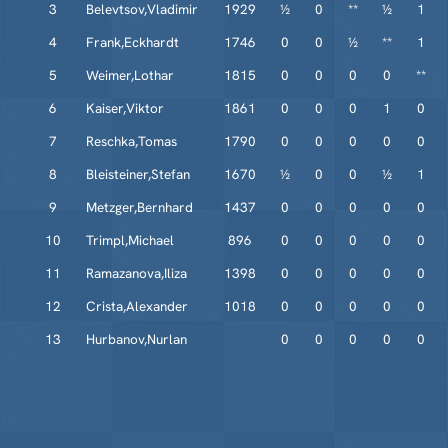
3
Belevtsov,Vladimir
1929
½
0
**
½
1
4
Frank,Eckhardt
1746
0
0
½
**
1
5
Weimer,Lothar
1815
0
0
0
0
**
6
Kaiser,Viktor
1861
0
0
0
1
0
7
Reschka,Tomas
1790
0
0
0
0
0
8
Bleisteiner,Stefan
1670
½
0
0
½
1
9
Metzger,Bernhard
1437
0
0
0
0
0
10
Trimpl,Michael
896
0
0
0
0
0
11
Ramazanova,Iliza
1398
0
0
0
0
0
12
Crista,Alexander
1018
0
0
0
0
0
13
Hurbanov,Nurlan
0
0
0
0
0