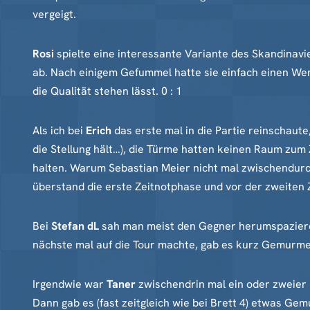
vergeigt.
Rosi
spielte eine interessante Variante des Skandinavi
ab. Nach einigem Gefummel hatte sie einfach einen We
die Qualität stehen lässt. 0 : 1
Als ich bei
Erich
das erste mal in die Partie reinschaut
die Stellung hält…), die Türme hatten keinen Raum zum
halten. Warum Sebastian Meier nicht mal zwischendurch e
überstand die erste Zeitnotphase und vor der zweiten
Bei
Stefan dL
sah man meist den Gegner herumspazieren,
nächste mal auf die Tour machte, gab es kurz Gemurme
Irgendwie war
Taner
zwischendrin mal ein oder zweier B
Dann gab es (fast zeitgleich wie bei Brett 4) etwas G