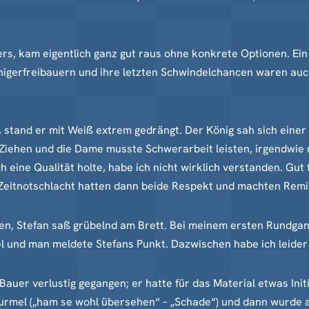
ers, kam eigentlich ganz gut raus ohne konkrete Optionen. Ein
nigerfreibauern und ihre letzten Schwindelchancen waren au
e, stand er mit Weiß extrem gedrängt. Der König sah sich eine
 Ziehen und die Dame musste Schwerarbeit leisten, irgendwie 
ine Qualität holte, habe ich nicht wirklich verstanden. Gut fü
 Zeitnotschlacht hatten dann beide Respekt und machten Remi
 Stefan saß grübelnd am Brett. Bei meinem ersten Rundgang w
l und man meldete Stefans Punkt. Dazwischen habe ich leider
auer verlustig gegangen; er hatte für das Material etwas Initi
emurmel („ham se wohl übersehen“ – „Schade“) und dann wurde a