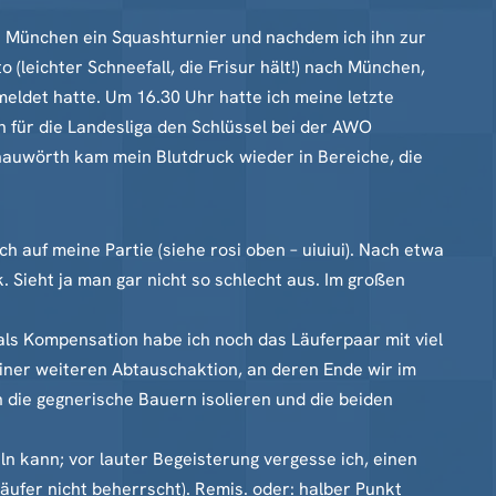
 in München ein Squashturnier und nachdem ich ihn zur
o (leichter Schneefall, die Frisur hält!) nach München,
eldet hatte. Um 16.30 Uhr hatte ich meine letzte
 für die Landesliga den Schlüssel bei der AWO
nauwörth kam mein Blutdruck wieder in Bereiche, die
h auf meine Partie (siehe rosi oben – uiuiui). Nach etwa
 Sieht ja man gar nicht so schlecht aus. Im großen
ls Kompensation habe ich noch das Läuferpaar mit viel
 einer weiteren Abtauschaktion, an deren Ende wir im
 die gegnerische Bauern isolieren und die beiden
n kann; vor lauter Begeisterung vergesse ich, einen
ufer nicht beherrscht). Remis. oder: halber Punkt