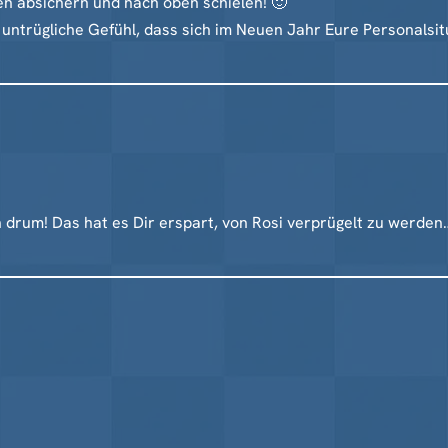
n absichern und nach oben schielen! 🙂
 untrügliche Gefühl, dass sich im Neuen Jahr Eure Personalsi
h drum! Das hat es Dir erspart, von Rosi verprügelt zu werden