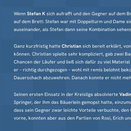
Wenn
Stefan K
sich aufrafft und den Gegner auf dem Bre
auf dem Brett: Stefan war mit Doppelturm und Dame ein
auseinander, als Stefan dann seine Kombination sehens
Ganz kurzfristig hatte
Christian
sich bereit erklärt, vo
können. Christian spielte sehr kompliziert, gab zwei Ba
Chancen der Läufer und ließ sich dafür zu viel Materia
er – richtig durchgezogen – wohl mit remis belohnt be
Dauerschach abzuwehren. Danach konnte er nicht mehr 
Seinen ersten Einsatz in der Kreisliga absolvierte
Vadi
Springer, der ihm das Bäuerlein gemopst hatte, einzum
dass sein Gegner zwar leichte Vorteile verbuchte, den
vorne, konnten aber aus den Partien von Rosi, Erich und