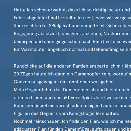
Hatte ich schon erwähnt, dass ich so richtig locker un
Fahrt abgeliefert hatte stellte ich fest, dass wir verges
überreichte das SPielgerät und dampfte mit Schmackes 
Begegnung absolviert, duschen, anziehen, Nachbrenner 
besorgen und dann gings schon nach Rain (mittelschwer
für Warmblüter angeblich normal und lebensfähig sein s
Rundblicke auf die anderen Partien ersparte ich mir län
20 Zügen haute ich dann ein Damenopfer rein, worauf me
Ganzen ausgewogen, da könnt doch was gehen…
Mein Gegner lehnt das Damenopfer ab und bleibt nach 
offenen Linien und das aktivere Spiel. Jetzt werde ich
Bauernendspiel mit verschiedenfarbigen Läufern landen
Figuren des Gegners vom Königsflügel fernhalten.
Nochmal reinschauen: Ich finde den Plan, wie ich mein
adäquaten Plan für den Damenflügel aufzubauen und beh