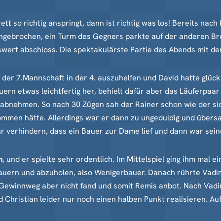
tt so richtig anspringt, dann ist richtig was los! Bereits nac
gebrochen, ein Turm des Gegners parkte auf der anderen Bret
wert abschloss. Die spektakulärste Partie des Abends mit de
n der 7.Mannschaft in der 4. auszuhelfen und David hatte glüc
uern etwas leichtfertig her, behielt dafür aber das Läuferpaar
l abnehmen. So nach 30 Zügen sah der Rainer schon wie der sich
kommen hätte. Allerdings war er dann zu ungeduldig und übers
verhindern, dass ein Bauer zur Dame lief und dann war seine 
m
, und er spielte sehr ordentlich. Im Mittelspiel ging ihm mal e
auern und abzuholen, also Wenigerbauer. Danach rührte Vadim 
 Gewinnweg aber nicht fand und somit Remis anbot. Nach Vadim
 Christian leider nur noch einen halben Punkt realisieren. Auf 