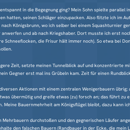
d entspannt in die Begegnung ging? Mein Sohn spielte parallel
sen hatten, seinen Schläger einzupacken. Also flitzte ich im Aut
nach Königsbrunn, wo ich selber bei einem Squashturnier gem
anwerfen und ab nach Kriegshaber. Dort musste ich erst noch
e Schneeflocken, die Frisur hält immer noch). So etwa bei Do
ollen.
gere Zeit, setzte meinen Tunnelblick auf und konzentrierte mic
in Gegner erst mal ins Grübeln kam. Zeit für einen Rundblick.
diversen Aktionen mit einem zentralen Wenigerbauern übrig; a
 etwas übermütig und greife etwas (zu) forsch an; das führt zu
. Meine Bauernmehrheit am Königsflügel bleibt, dazu kann ich
en Mehrbauern durchstoßen und den gegnerischen Läufer angel
alte den falschen Bauern (Randbauer in der Ecke, die mein Lä