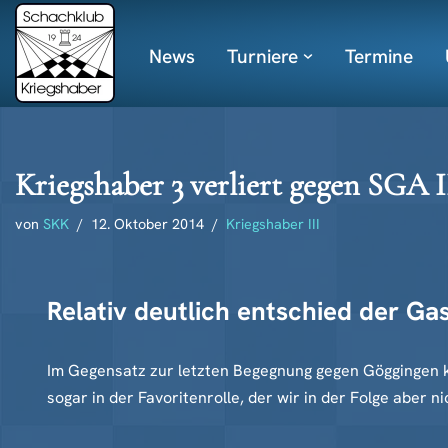
News
Turniere
Termine
Zum
Inhalt
springen
Kriegshaber 3 verliert gegen SGA I
von
SKK
12. Oktober 2014
Kriegshaber III
Relativ deutlich entschied der Ga
Im Gegensatz zur letzten Begegnung gegen Göggingen k
sogar in der Favoritenrolle, der wir in der Folge aber 