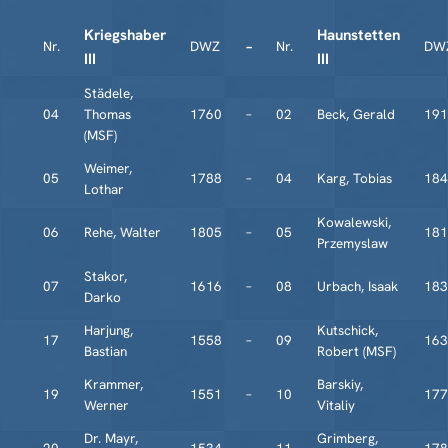
Kriegshaber
Haunstetten
Nr.
DWZ
–
Nr.
DW
III
III
Städele,
04
Thomas
1760
–
02
Beck, Gerald
191
(MSF)
Weimer,
05
1788
–
04
Karg, Tobias
184
Lothar
Kowalewski,
06
Rehe, Walter
1805
–
05
181
Przemyslaw
Stakor,
07
1616
–
08
Urbach, Isaak
183
Darko
Harjung,
Kutschick,
17
1558
–
09
163
Bastian
Robert (MSF)
Krammer,
Barskiy,
19
1551
–
10
177
Werner
Vitaliy
Dr. Mayr,
Grimberg,