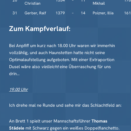
20
1534
–
11
178
Christian
Mikhail
31
Gerber, Ralf
1379
–
14
Poizner, Illia
161
Zum Kampfverlauf:
Bei Anpfiff um kurz nach 18.00 Uhr waren wir immerhin
vollzählig, und auch Haunstetten hatte nicht seine
Optimalaufstellung aufgeboten. Mit einer Extraportion
Dusel wäre also
vielleicht
eine Überraschung für uns
drin…
19.00 Uhr
Ich drehe mal ne Runde und sehe mir das Schlachtfeld an:
An Brett 1 spielt unser Mannschaftsführer
Thomas
Städele
mit Schwarz gegen ein weißes Doppelfianchetto.