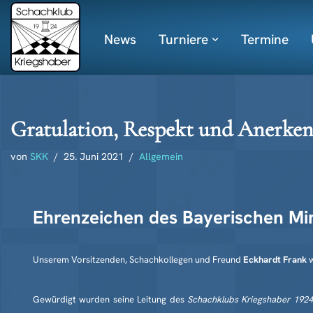
News
Turniere
Termine
Zum
Inhalt
springen
Gratulation, Respekt und Anerke
von
SKK
25. Juni 2021
Allgemein
Ehrenzeichen des Bayerischen Mi
Unserem Vorsitzenden, Schachkollegen und Freund
Eckhardt Frank
w
Gewürdigt wurden seine Leitung des
Schachklubs Kriegshaber 1924