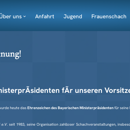
Über uns
Anfahrt
Jugend
Frauenschach
nnung!
nisterprÃsidenten fÃr unseren Vorsit
urde heute das
Ehrenzeichen des Bayerischen Ministerpräsidenten
für seine
 e.V.
seit 1983, seine Organisation zahlloser Schachveranstaltungen, insbe