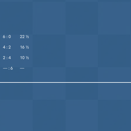
6 : 0
22 ½
4 : 2
16 ½
2 : 4
10 ½
— : 6
—