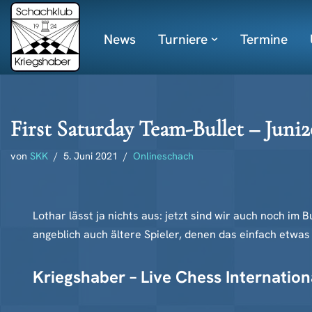
News
Turniere
Termine
Zum
Inhalt
springen
First Saturday Team-Bullet – Juni
von
SKK
5. Juni 2021
Onlineschach
Lothar lässt ja nichts aus: jetzt sind wir auch noch im B
angeblich auch ältere Spieler, denen das einfach etwas zu
Kriegshaber – Live Chess Internation