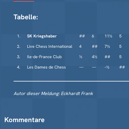
Tabelle:
1.
SK Kriegshaber
##
6
11½
5
2.
Live Chess International
4
##
7½
5
3.
Ile-de-France Club
½
4½
##
5
4.
Les Dames de Chess
—
—
–½
##
Autor dieser Meldung: Eckhardt Frank
Kommentare