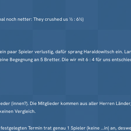
nal noch netter: They crushed us ½ : 6½)
n paar Spieler verlustig, dafür sprang Haraldowitsch ein. La
eine Begegnung an 5 Bretter. Die wir mit 6 : 4 für uns entschie
ieder (innen?). Die Mitglieder kommen aus aller Herren Länder
keinen Vergleich.
festgelegten Termin trat genau 1 Spieler (keine …in) an, desw