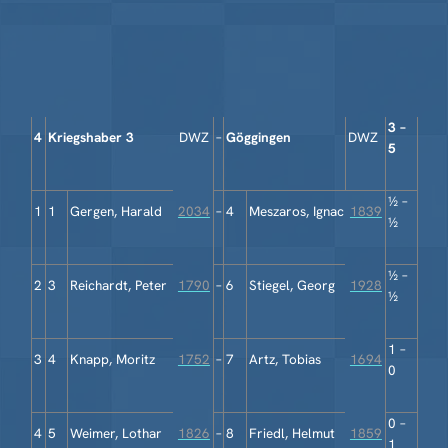
3 –
4
Kriegshaber 3
DWZ
–
Göggingen
DWZ
5
½ –
1
1
Gergen, Harald
2034
–
4
Meszaros, Ignac
1839
½
½ –
2
3
Reichardt, Peter
1790
–
6
Stiegel, Georg
1928
½
1 –
3
4
Knapp, Moritz
1752
–
7
Artz, Tobias
1694
0
0 –
4
5
Weimer, Lothar
1826
–
8
Friedl, Helmut
1859
1