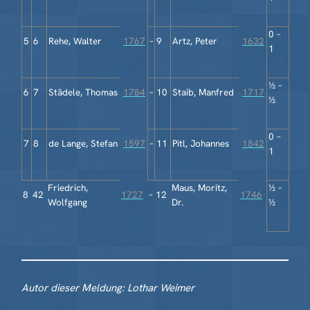
0 –
5
6
Rehe, Walter
1767
–
9
Artz, Peter
1632
1
½ –
6
7
Städele, Thomas
1784
–
10
Staib, Manfred
1717
½
0 –
7
8
de Lange, Stefan
1597
–
11
Pitl, Johannes
1842
1
Friedrich,
Maus, Moritz,
½ –
8
42
1727
–
12
1746
Wolfgang
Dr.
½
Autor dieser Meldung: Lothar Weimer