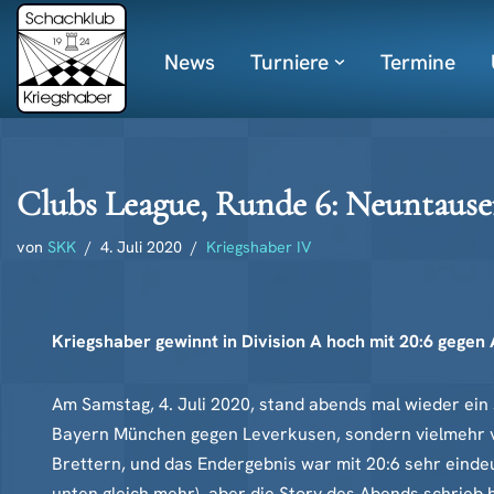
News
Turniere
Termine
Zum
Inhalt
springen
Clubs League, Runde 6: Neuntaus
von
SKK
4. Juli 2020
Kriegshaber IV
Kriegshaber gewinnt in Division A hoch mit 20:6 gegen
Am Samstag, 4. Juli 2020, stand abends mal wieder ein 
Bayern München gegen Leverkusen, sondern vielmehr v
Brettern, und das Endergebnis war mit 20:6 sehr eindeu
unten gleich mehr), aber die Story des Abends schrieb h