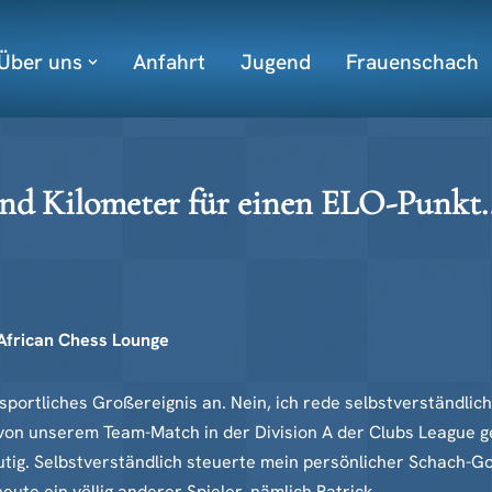
Über uns
Anfahrt
Jugend
Frauenschach
end Kilometer für einen ELO-Punkt
 African Chess Lounge
sportliches Großereignis an. Nein, ich rede selbstverständlic
on unserem Team-Match in der Division A der Clubs League g
tig. Selbstverständlich steuerte mein persönlicher Schach-Gott
eute ein völlig anderer Spieler, nämlich Patrick…