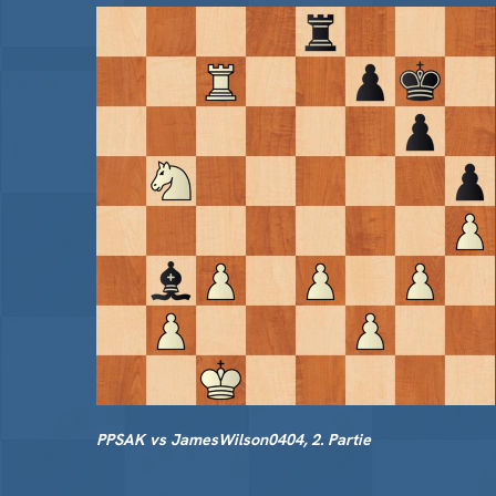
PPSAK vs JamesWilson0404, 2. Partie