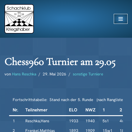
Zum
Inhalt
springen
Chess960 Turnier am 29.05
von
Hans Reschka
29. Mai 2026
sonstige Turniere
Fortschrittstabelle: Stand nach der 5. Runde (nach Rangliste)
Nr.
Teilnehmer
ELO
NWZ
1
2
1
Reschka,Hans
1933
1940
5s1
4w1
2
Frenkel,Matthias
1893
1909
15w1
18s1