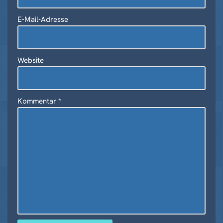
ti
v
E-Mail-Adresse
e
:
Website
Kommentar
*