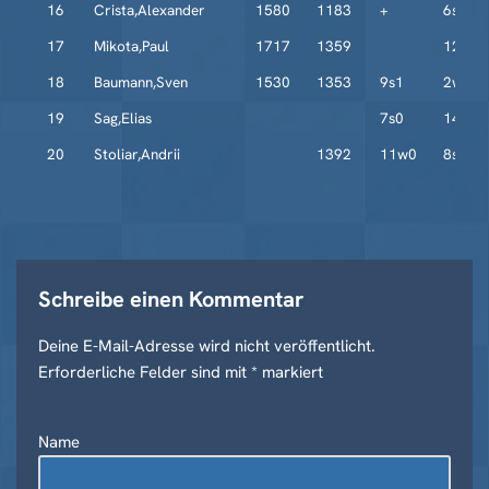
16
Crista,Alexander
1580
1183
+
6s0
17
Mikota,Paul
1717
1359
12w0
18
Baumann,Sven
1530
1353
9s1
2w0
19
Sag,Elias
7s0
14w1
20
Stoliar,Andrii
1392
11w0
8s0
Schreibe einen Kommentar
Deine E-Mail-Adresse wird nicht veröffentlicht.
A
Erforderliche Felder sind mit
lt
*
markiert
e
r
Name
n
a