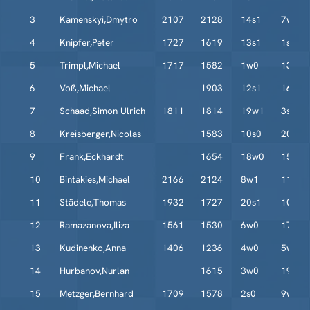
3
Kamenskyi,Dmytro
2107
2128
14s1
7w1
4
Knipfer,Peter
1727
1619
13s1
1s0
5
Trimpl,Michael
1717
1582
1w0
13s1
6
Voß,Michael
1903
12s1
16w1
7
Schaad,Simon Ulrich
1811
1814
19w1
3s0
8
Kreisberger,Nicolas
1583
10s0
20w1
9
Frank,Eckhardt
1654
18w0
15s½
10
Bintakies,Michael
2166
2124
8w1
11s0
11
Städele,Thomas
1932
1727
20s1
10w1
12
Ramazanova,Iliza
1561
1530
6w0
17s1
13
Kudinenko,Anna
1406
1236
4w0
5w0
14
Hurbanov,Nurlan
1615
3w0
19s0
15
Metzger,Bernhard
1709
1578
2s0
9w½