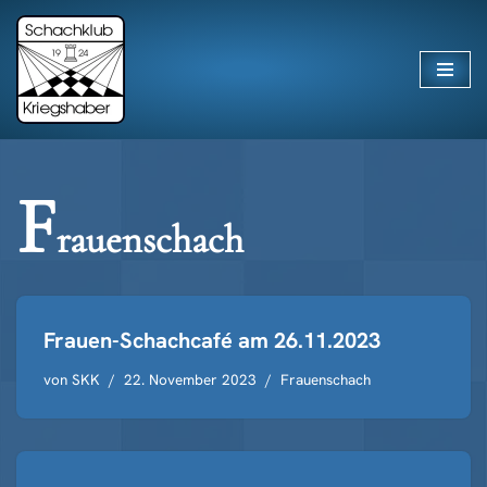
Zum
Inhalt
springen
F
rauenschach
Frauen-Schachcafé am 26.11.2023
von
SKK
22. November 2023
Frauenschach