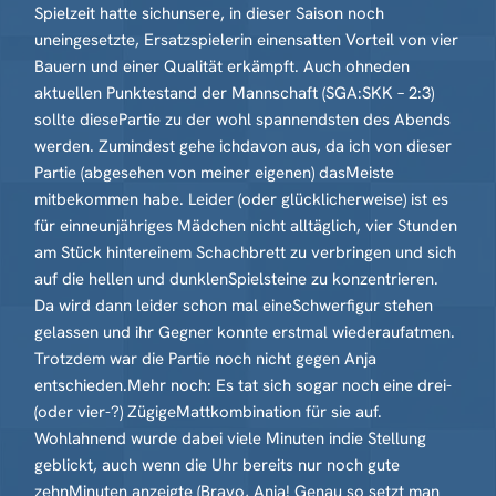
Spielzeit hatte sichunsere, in dieser Saison noch
uneingesetzte, Ersatzspielerin einensatten Vorteil von vier
Bauern und einer Qualität erkämpft. Auch ohneden
aktuellen Punktestand der Mannschaft (SGA:SKK – 2:3)
sollte diesePartie zu der wohl spannendsten des Abends
werden. Zumindest gehe ichdavon aus, da ich von dieser
Partie (abgesehen von meiner eigenen) dasMeiste
mitbekommen habe. Leider (oder glücklicherweise) ist es
für einneunjähriges Mädchen nicht alltäglich, vier Stunden
am Stück hintereinem Schachbrett zu verbringen und sich
auf die hellen und dunklenSpielsteine zu konzentrieren.
Da wird dann leider schon mal eineSchwerfigur stehen
gelassen und ihr Gegner konnte erstmal wiederaufatmen.
Trotzdem war die Partie noch nicht gegen Anja
entschieden.Mehr noch: Es tat sich sogar noch eine drei-
(oder vier-?) ZügigeMattkombination für sie auf.
Wohlahnend wurde dabei viele Minuten indie Stellung
geblickt, auch wenn die Uhr bereits nur noch gute
zehnMinuten anzeigte (Bravo, Anja! Genau so setzt man