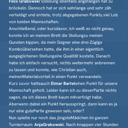
Felix Grabowski
’sStellung ebenfalls angefangen hat zu
bröckeln. Dennoch hat er sich sehrlange und sehr zäh
verteidigt und erntete, trotz abgegebenen Punkts,viel Lob
von beiden Mannschaften.
Anschließend, oder kurzdavor, ich weiß es nicht genau,
konnte ich an meinem Brett die Stellungzu meinen
Gunsten kippen, da mein Gegner eine drei-Zügige
Komboübersehen hatte, die ihm in einer eigentlich
ausgeglichenen Stellungeine Qualität kostete. Danach
habe ich einfach versucht, nichts weitermehr anbrennen
zu lassen und konnte, wie Christian auch,
meinenMaterialvorteil in einen Punkt verwandeln.
Kurz zuvor hatteauch
Elmar Bartel
einen Punkt für unsere
Mannschaft geholt. Leider kann ich zu dieserPartie nichts
sagen, da ich dieses Brett kaum mitverfolgt habe.
Aberwenn dabei ein Punkt herausspringt, dann kann es ja
nur eine gutePartie gewesen sein, oder?
Nun spielte nur noch das jüngsteMädchen im ganzen
Turnierraum:
AnjaGrabowski
. Nach knappen vier Stunden