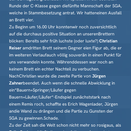
Runde der C-Klasse gegen diefünfte Mannschaft der SGA,
welche in Stammbesetzung antrat. Wir hatteneinen Ausfall
an Brett vier.
Zu Beginn um 16.00 Uhr konntenwir noch zuversichtlich
auf die durchaus positive Situation an unserenBrettern
blicken: Bereits sehr früh luchste (oder luxte?)
Christian
Reiser
amdritten Brett seinem Gegner eien Figur ab, die er
im weiteren Verlaufauch völlig souverän in einen Punkt für
uns verwandeln konnte. Währenddessen war noch an
keinem Brett ein echter Nachteil zu verbuchen.
NachChristian wurde die zweite Partie von
Jürgen
Zahner
beendet. Auch wenn die schnelle Abwicklung in
ein“Bauern+Springer/Läufer gegen
Bauern+Läufer/Läufer“-Endspiel zunächststark nach
einem Remis roch, schaffte es Erich Wagenlader, Jürgen
andie Wand zu drängen und die Partie zu Gunsten der
SGA zu gewinnen.Schade.
Zu der Zeit sah die Welt schon nicht mehr so rosigaus, als