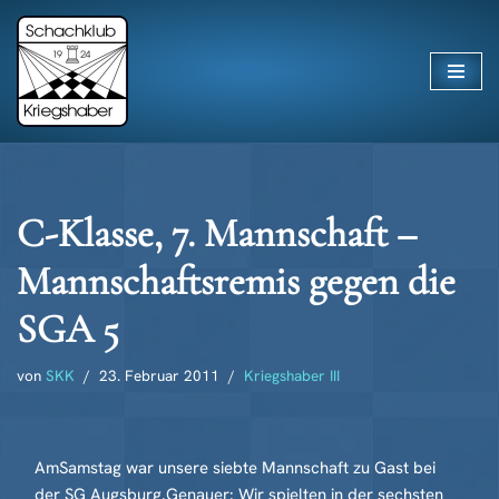
Zum
Inhalt
springen
C-Klasse, 7. Mannschaft –
Mannschaftsremis gegen die
SGA 5
von
SKK
23. Februar 2011
Kriegshaber III
AmSamstag war unsere siebte Mannschaft zu Gast bei
der SG Augsburg.Genauer: Wir spielten in der sechsten