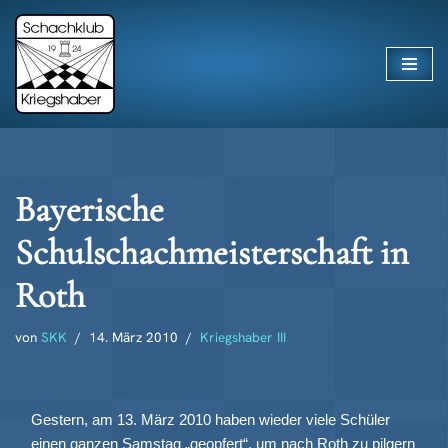
Zum
Inhalt
springen
Bayerische
Schulschachmeisterschaft in
Roth
von
SKK
14. März 2010
Kriegshaber III
Gestern, am 13. März 2010 haben wieder viele Schüler
einen ganzen Samstag „geopfert“, um nach Roth zu pilgern