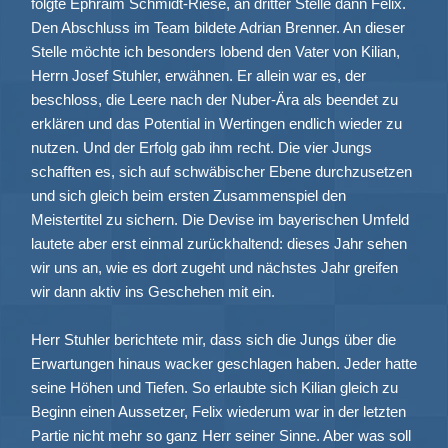
folgte Ephraim Schmidt-Riese, an dritter Stelle dann Felix.
Den Abschluss im Team bildete Adrian Brenner. An dieser
Stelle möchte ich besonders lobend den Vater von Kilian,
Herrn Josef Stuhler, erwähnen. Er allein war es, der
beschloss, die Leere nach der Nuber-Ära als beendet zu
erklären und das Potential in Wertingen endlich wieder zu
nutzen. Und der Erfolg gab ihm recht. Die vier Jungs
schafften es, sich auf schwäbischer Ebene durchzusetzen
und sich gleich beim ersten Zusammenspiel den
Meistertitel zu sichern. Die Devise im bayerischen Umfeld
lautete aber erst einmal zurückhaltend: dieses Jahr sehen
wir uns an, wie es dort zugeht und nächstes Jahr greifen
wir dann aktiv ins Geschehen mit ein.
Herr Stuhler berichtete mir, dass sich die Jungs über die
Erwartungen hinaus wacker geschlagen haben. Jeder hatte
seine Höhen und Tiefen. So erlaubte sich Kilian gleich zu
Beginn einen Aussetzer, Felix wiederum war in der letzten
Partie nicht mehr so ganz Herr seiner Sinne. Aber was soll