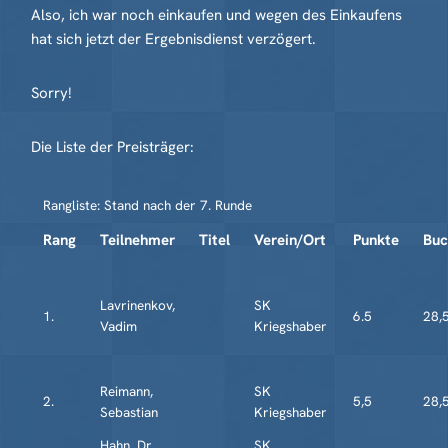
Also, ich war noch einkaufen und wegen des Einkaufens
hat sich jetzt der Ergebnisdienst verzögert.
Sorry!
Die Liste der Preisträger:
Rangliste: Stand nach der 7. Runde
Rang
Teilnehmer
Titel
Verein/Ort
Punkte
Buc
Lavrinenkov,
SK
1.
6.5
28,
Vadim
Kriegshaber
Reimann,
SK
2.
5,5
28,
Sebastian
Kriegshaber
Hahn, Dr.
SK