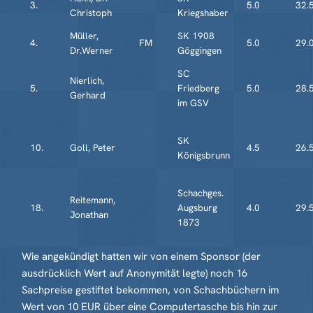
3.
5.0
32.
Christoph
Kriegshaber
Müller,
SK 1908
4.
FM
5.0
29.
Dr.Werner
Göggingen
SC
Nierlich,
5.
Friedberg
5.0
28.
Gerhard
im GSV
SK
10.
Goll, Peter
4.5
26.
Königsbrunn
Schachges.
Reitemann,
18.
Augsburg
4.0
29.
Jonathan
1873
Wie angekündigt hatten wir von einem Sponsor (der
ausdrücklich Wert auf Anonymität legte) noch 16
Sachpreise gestiftet bekommen, von Schachbüchern im
Wert von 10 EUR über eine Computertasche bis hin zur