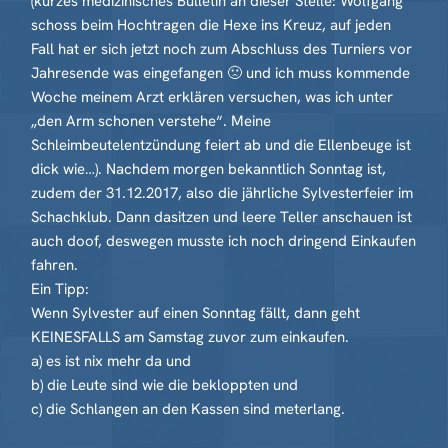
(kurzes medizinisches Bulletin an dieser Stelle: Wolfgang
schoss beim Hochtragen die Hexe ins Kreuz, auf jeden
Fall hat er sich jetzt noch zum Abschluss des Turniers vor
Jahresende was eingefangen 🙁 und ich muss kommende
Woche meinem Arzt erklären versuchen, was ich unter
„den Arm schonen verstehe“. Meine
Schleimbeutelentzündung feiert ab und die Ellenbeuge ist
dick wie…). Nachdem morgen bekanntlich Sonntag ist,
zudem der 31.12.2017, also die jährliche Sylvesterfeier im
Schachklub. Dann dasitzen und leere Teller anschauen ist
auch doof, deswegen musste ich noch dringend Einkaufen
fahren.
Ein Tipp:
Wenn Sylvester auf einen Sonntag fällt, dann geht
KEINESFALLS am Samstag zuvor zum einkaufen.
a) es ist nix mehr da und
b) die Leute sind wie die bekloppten und
c) die Schlangen an den Kassen sind meterlang.