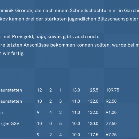
ominik Gronde, die nach einem Schnellschachturnier in Garch
ov kamen drei der stärksten jugendlichen Blitzschachspieler 
 mit Preisgeld, naja, sowas gibts auch noch.
ihre letzten Anschlüsse bekommen können sollten, wurde bei 
wir fertig.
aunstetten
12
2
1
13.0
125.5
109.75
aunstetten
10
2
3
11.0
132.0
92.50
en
9
4
2
11.0
132.0
91.00
ergim GSV
10
0
5
10.0
130.0
77.50
9
2
4
10.0
117.5
67.75