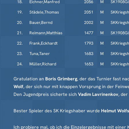
18.
Eichner,Manfred
2056
M
SK1908Gö
19.
Städele,Thomas
2051
M
SKKriegs
20.
Bauer,Bernd
2002
M
SKKriegs
21.
Reimann,Matthias
1477
M
SK1908Gö
22.
Frank,Eckhardt
1793
M
SKKriegs
23.
Tuna,Taner
1683
M
SKKriegs
24.
Müller,Richard
1653
M
SKKriegs
Gratulation an
Boris Grimberg
, der das Turnier fast n
Wolf
, der sich nur mit knappen Vorsprung in der Feinw
Den Jugendpreis sicherte sich
Vadim Lavrinenkov
, der
Bester Spieler des SK Kriegshaber wurde
Helmut Wolfs
Ich probiere mal, ob ich die Einzelergebnisse mit eine