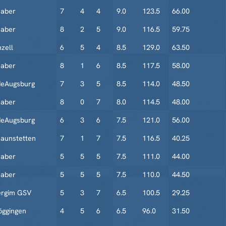
haber
7
4
4
9.0
123.5
66.00
haber
8
2
5
9.0
116.5
59.75
zell
6
5
4
8.5
129.0
63.50
haber
8
1
6
8.5
117.5
58.00
eAugsburg
7
3
5
8.5
114.0
48.50
haber
8
0
7
8.0
114.5
48.00
eAugsburg
6
3
6
7.5
121.0
56.00
aunstetten
7
1
7
7.5
116.5
40.25
haber
5
5
5
7.5
111.0
44.00
haber
5
5
5
7.5
110.0
44.50
ergim GSV
5
3
7
6.5
100.5
29.25
ggingen
4
5
6
6.5
96.0
31.50