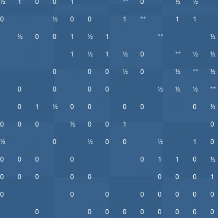
½
1
0
0
1
**
0
½
½
0
½
0
0
1
**
1
1
½
0
0
1
½
1
**
½
1
½
1
½
0
**
½
½
0
0
0
½
0
½
**
½
0
0
0
0
½
½
½
**
0
1
½
0
0
0
0
0
½
0
0
0
½
0
0
1
0
½
0
½
0
0
½
1
0
0
0
0
0
0
1
1
0
½
0
0
0
0
0
0
0
0
1
0
0
0
0
0
0
0
0
0
0
0
0
0
0
0
0
0