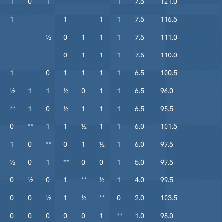
1
0
1
1
7.5
121.0
1
1
1
1
7.5
116.5
½
0
1
1
1
7.5
111.0
0
1
1
1
7.5
110.0
1
0
1
1
1
1
6.5
100.5
½
1
1
½
0
1
1
6.5
96.0
**
1
0
½
1
1
1
6.5
95.5
0
**
1
1
½
1
1
6.0
101.5
1
0
**
0
1
½
1
6.0
97.5
½
0
1
**
0
0
1
5.0
97.5
0
½
0
1
**
½
1
4.0
99.5
0
0
½
1
½
**
0
2.0
103.5
0
0
0
0
0
1
**
1.0
98.0