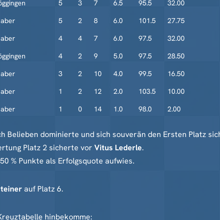
ggingen
5
3
7
6.5
95.5
32.00
haber
5
2
8
6.0
101.5
27.75
haber
4
4
7
6.0
97.5
32.00
ggingen
4
2
9
5.0
97.5
28.50
haber
3
2
10
4.0
99.5
16.50
haber
1
2
12
2.0
103.5
10.00
haber
1
0
14
1.0
98.0
2.00
ach Belieben dominierte und sich souverän den Ersten Platz s
ertung Platz 2 sicherte vor
Vitus Lederle
.
 50 % Punkte als Erfolgsquote aufwies.
teiner
auf Platz 6.
r Kreuztabelle hinbekomme: