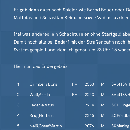
Es gab dann auch noch Spieler wie Bernd Bauer oder D
Matthias und Sebastian Reimann sowie Vadim Lavrinenk
Mal was anderes: ein Schachturnier ohne Startgeld aber
Damit noch alle bei Bedarf mit der Straßenbahn noch 
System gespielt und ziemlich genau um 23 Uhr 15 waren 
Hier nun das Endergebnis:
1.
Grimberg,Boris
FM
2353
M
SAbtTSVH
2.
Wolf,Armin
FM
2243
M
SAbtTSVH
3.
Lederle,Vitus
2214
M
SCDilling
4.
Krug,Norbert
2215
M
SCFriedb
5.
Neiß,JosefMartin
2076
M
SKMering