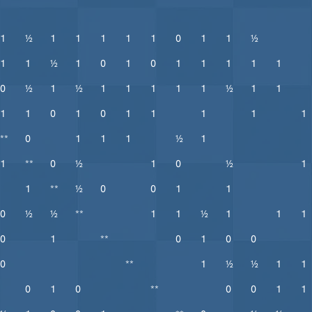
1
½
1
1
1
1
1
0
1
1
½
1
1
½
1
0
1
0
1
1
1
1
1
0
½
1
½
1
1
1
1
1
½
1
1
1
1
0
1
0
1
1
1
1
1
**
0
1
1
1
½
1
1
**
0
½
1
0
½
1
1
**
½
0
0
1
1
0
½
½
**
1
1
½
1
1
1
0
1
**
0
1
0
0
0
**
1
½
½
1
1
0
1
0
**
0
0
1
1