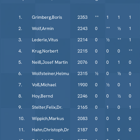
1.
Grimberg,Boris
2353
**
1
1
1
2.
Wolf,Armin
2243
0
**
½
1
3.
Lederle,Vitus
2214
0
½
**
1
4.
Krug,Norbert
2215
0
0
0
**
5.
Neiß,Josef Martin
2076
0
0
1
0
6.
Wolfsteiner,Helmu
2315
½
0
½
0
7.
Voß,Michael
1900
0
½
0
1
8.
Hoy,Bernd
2246
0
0
½
0
9.
Stelter,Felix,Dr.
2165
0
1
0
1
10.
Wippich,Markus
2083
0
0
0
0
11.
Hahn,Christoph,Dr
2187
0
1
0
0