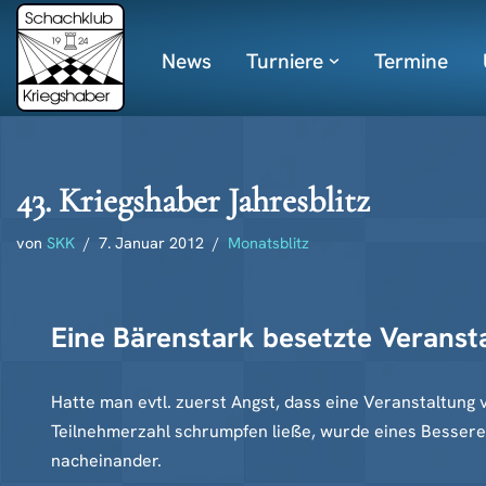
News
Turniere
Termine
Zum
Inhalt
springen
43. Kriegshaber Jahresblitz
von
SKK
7. Januar 2012
Monatsblitz
Eine Bärenstark besetzte Veranst
Hatte man evtl. zuerst Angst, dass eine Veranstaltung v
Teilnehmerzahl schrumpfen ließe, wurde eines Besseren
nacheinander.