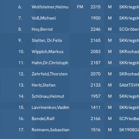
6.
Wolfsteiner,Helmu
FM
2315
M
SKKriegs
7.
Voß,Michael
1900
M
SKKriegs
8.
Hoy,Bernd
2246
M
SCGröben
9.
Stelter, Dr.Felix
2165
M
SKKriegs
10.
Wippich,Markus
2083
M
SKRochad
11.
Hahn,Dr.Christoph
2187
M
SKKriegs
12.
Zehrfeld,Thorsten
2070
M
SKRochad
13.
Herb,Stefan
2133
M
SAbtTSVH
14.
Schönau,Helmut
1957
M
SKKriegs
15.
Lavrinenkov,Vadim
1411
M
SKKriegs
16.
Bendel,Ralf
2166
M
SCFriedb
17.
Reimann,Sebastian
1516
M
SK1908Gö