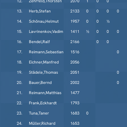
12.
Zehrfeld,Thorsten
2070
1
0
0
13.
Herb,Stefan
2133
0
0
0
0
14.
Schönau,Helmut
1957
0
0
½
15.
Lavrinenkov,Vadim
1411
½
0
0
0
16.
Bendel,Ralf
2166
0
0
17.
Reimann,Sebastian
1516
0
18.
Eichner,Manfred
2056
19.
Städele,Thomas
2051
0
20.
Bauer,Bernd
2002
0
21.
Reimann,Matthias
1477
22.
Frank,Eckhardt
1793
23.
Tuna,Taner
1683
0
24.
Müller,Richard
1653