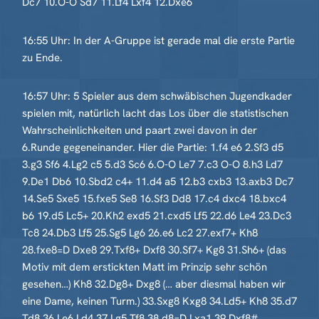
Dc7 10.O-O Sd7 11.Lf4 Lxf4 12.Dxe6
16:55 Uhr: In der A-Gruppe ist gerade mal die erste Partie
zu Ende.
16:57 Uhr: 5 Spieler aus dem schwäbischen Jugendkader
spielen mit, natürlich lacht das Los über die statistischen
Wahrscheinlichkeiten und paart zwei davon in der
6.Runde gegeneinander. Hier die Partie: 1.f4 e6 2.Sf3 d5
3.g3 Sf6 4.Lg2 c5 5.d3 Sc6 6.O-O Le7 7.c3 O-O 8.h3 Ld7
9.De1 Db6 10.Sbd2 c4+ 11.d4 a5 12.b3 cxb3 13.axb3 Dc7
14.Se5 Sxe5 15.fxe5 Se8 16.Sf3 Dd8 17.c4 dxc4 18.bxc4
b6 19.d5 Lc5+ 20.Kh2 exd5 21.cxd5 Lf5 22.d6 Le4 23.Dc3
Tc8 24.Db3 Lf5 25.Sg5 Lg6 26.e6 Lc2 27.exf7+ Kh8
28.fxe8=D Dxe8 29.Txf8+ Dxf8 30.Sf7+ Kg8 31.Sh6+ (das
Motiv mit dem erstickten Matt im Prinzip sehr schön
gesehen…) Kh8 32.Dg8+ Dxg8 (… aber diesmal haben wir
eine Dame, keinen Turm.) 33.Sxg8 Kxg8 34.Ld5+ Kh8 35.d7
Td8 36.Le6 Ld4 37.Lg5 Tf8 38.d8=D Lxa1 39.Dxf8#