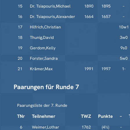
15
Dr. Tsiapouris,Michael
1890
1895
–
16
Dr. Tsiapouris,Alexander
1664
1657
–
17
Hilfrich,Christian
10w1
18
Thunig,David
3w0
19
Gerdom,Kelly
9s0
20
Forster,Sandra
5w0
21
Krämer,Max
1991
1997
1-
Paarungen für Runde 7
Paarungsliste der 7. Runde
TNr
Teilnehmer
TWZ
Punkte
–
6
Weimer,Lothar
1762
(4½)
–