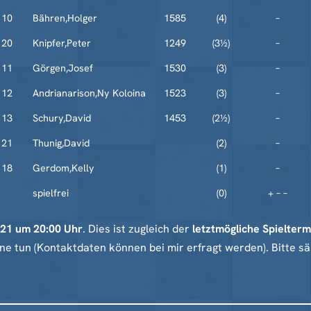
10
Bähren,Holger
1585
(4)
–
20
Knipfer,Peter
1249
(3½)
–
11
Görgen,Josef
1530
(3)
–
12
Andrianarison,Ny Koloina
1523
(3)
–
13
Schury,David
1453
(2½)
–
21
Thunig,David
(2)
–
18
Gerdom,Kelly
(1)
–
spielfrei
(0)
+ – –
21 um 20:00 Uhr
. Dies ist zugleich der
letztmögliche Spielter
e tun (Kontaktdaten können bei mir erfragt werden). Bitte s