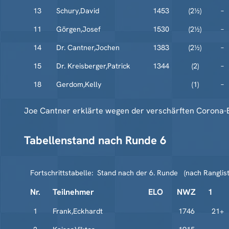
13
Schury,David
1453
(2½)
–
11
Görgen,Josef
1530
(2½)
–
14
Dr. Cantner,Jochen
1383
(2½)
–
15
Dr. Kreisberger,Patrick
1344
(2)
–
18
Gerdom,Kelly
(1)
–
Joe Cantner erklärte wegen der verschärften Corona-B
Tabellenstand nach Runde 6
Fortschrittstabelle: Stand nach der 6. Runde (nach Ranglist
Nr.
Teilnehmer
ELO
NWZ
1
1
Frank,Eckhardt
1746
21+