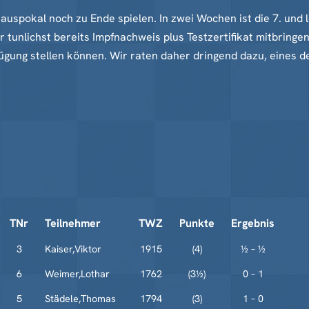
auspokal noch zu Ende spielen. In zwei Wochen ist die 7. und 
r tunlichst bereits Impfnachweis plus Testzertifikat mitbringe
rfügung stellen können. Wir raten daher dringend dazu, eines
TNr
Teilnehmer
TWZ
Punkte
Ergebnis
3
Kaiser,Viktor
1915
(4)
½ – ½
6
Weimer,Lothar
1762
(3½)
0 – 1
5
Städele,Thomas
1794
(3)
1 – 0