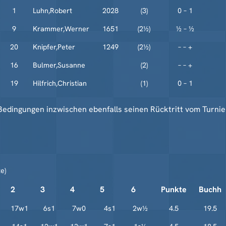
1
Luhn,Robert
2028
(3)
0 – 1
9
Krammer,Werner
1651
(2½)
½ – ½
20
Knipfer,Peter
1249
(2½)
– – +
16
Bulmer,Susanne
(2)
– – +
19
Hilfrich,Christian
(1)
0 – 1
edingungen inzwischen ebenfalls seinen Rücktritt vom Turnie
e)
2
3
4
5
6
Punkte
Buchh
17w1
6s1
7w0
4s1
2w½
4.5
19.5