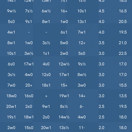
14s1
12w1
13w1
7s1
1s½
4.5
18.5
9w½
7s½
6w½
16+
10s1
4.5
16.5
5s0
9s1
8w1
1w0
13s1
4.0
20.5
4w1
–
–
6s1
7w1
4.0
19.5
8w1
1w0
3s½
5w0
12+
3.5
21.0
10s1
3w½
1s1
2w0
5s0
3.0
22.5
6s0
17w1
4s0
12w½
9s½
3.0
17.0
3s½
4w0
12s0
17w1
8w½
3.0
17.0
7w0
20+
18s1
15+
3w0
3.0
15.5
18w0
16s0
+
19w1
14+
3.0
13.5
20w1
2s0
9w1
8s½
6-
2.5
19.5
19s1
18w1
2s0
14w½
4w0
2.5
18.0
2w0
15s0
20w1
13s½
11-
2.0
18.0