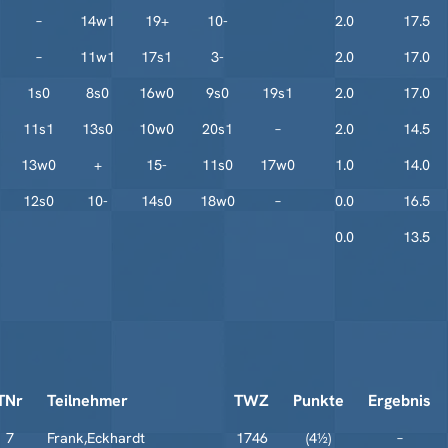
–
14w1
19+
10-
2.0
17.5
–
11w1
17s1
3-
2.0
17.0
1s0
8s0
16w0
9s0
19s1
2.0
17.0
11s1
13s0
10w0
20s1
–
2.0
14.5
13w0
+
15-
11s0
17w0
1.0
14.0
12s0
10-
14s0
18w0
–
0.0
16.5
0.0
13.5
TNr
Teilnehmer
TWZ
Punkte
Ergebnis
7
Frank,Eckhardt
1746
(4½)
–