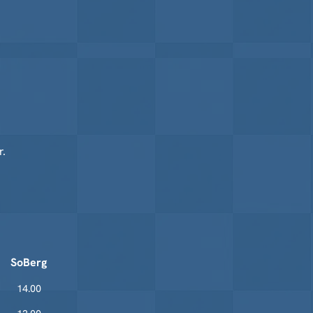
r.
SoBerg
14.00