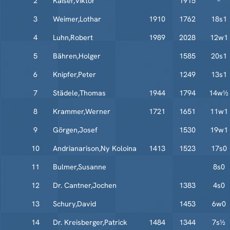
2
Kaiser,Viktor
1915
–
3
Weimer,Lothar
1910
1762
18s1
4
Luhn,Robert
1989
2028
12w1
5
Bähren,Holger
1585
20s1
6
Knipfer,Peter
1249
13s1
7
Städele,Thomas
1944
1794
14w½
8
Krammer,Werner
1721
1651
11w1
9
Görgen,Josef
1530
19w1
10
Andrianarison,Ny Koloina
1413
1523
17s0
11
Bulmer,Susanne
8s0
12
Dr. Cantner,Jochen
1383
4s0
13
Schury,David
1453
6w0
14
Dr. Kreisberger,Patrick
1484
1344
7s½