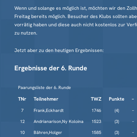
Wenn und solange es möglich ist, möchten wir den Zollh
Freitag bereits möglich. Besucher des Klubs sollten abe
vorrätig haben und diese auch nicht kostenlos zur Ve
zu nutzen.
Jetzt aber zu den heutigen Ergebnissen:
Ergebnisse der 6. Runde
Paarungsliste der 6. Runde
TNr
Teilnehmer
TWZ
Punkte
–
7
Frank,Eckhardt
1746
(4)
–
12
Andrianarison,Ny Koloina
1523
(3)
–
10
Bähren,Holger
1585
(3)
–