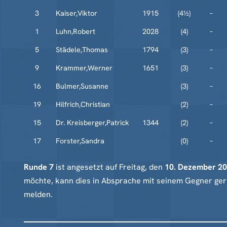
3
Kaiser,Viktor
1915
(4½)
–
1
Luhn,Robert
2028
(4)
–
5
Städele,Thomas
1794
(3)
–
9
Krammer,Werner
1651
(3)
–
16
Bulmer,Susanne
(3)
–
19
Hilfrich,Christian
(2)
–
15
Dr. Kreisberger,Patrick
1344
(2)
–
17
Forster,Sandra
(0)
–
Runde 7
ist angesetzt auf Freitag, den
10. Dezember 20
möchte, kann dies in Absprache mit seinem Gegner gern
melden.