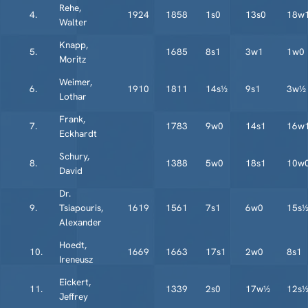
Rehe,
4.
1924
1858
1s0
13s0
18w
Walter
Knapp,
5.
1685
8s1
3w1
1w0
Moritz
Weimer,
6.
1910
1811
14s½
9s1
3w½
Lothar
Frank,
7.
1783
9w0
14s1
16w
Eckhardt
Schury,
8.
1388
5w0
18s1
10w
David
Dr.
9.
Tsiapouris,
1619
1561
7s1
6w0
15s
Alexander
Hoedt,
10.
1669
1663
17s1
2w0
8s1
Ireneusz
Eickert,
11.
1339
2s0
17w½
12s
Jeffrey