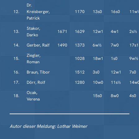
Dr.
12.
Kreisberger,
1170
13s0
16s0
11w
Patrick
Stakor,
13.
1671
1629
12w1
4w1
2s½
Darko
14.
Gerber, Ralf
1490
1373
6w½
7w0
17s1
Ziegler,
15.
1028
18w1
1s0
9w½
Roman
16.
Braun, Tibor
1512
3s0
12w1
7s0
17.
Dörr, Rolf
1280
10w0
11s½
14w
Ocak,
18.
15s0
8w0
4s0
Verena
Autor dieser Meldung: Lothar Weimer