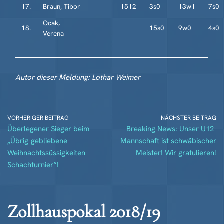
17.
Braun, Tibor
1512
3s0
13w1
7s0
Ocak,
18.
15s0
9w0
4s0
Verena
Autor dieser Meldung: Lothar Weimer
VORHERIGER BEITRAG
NÄCHSTER BEITRAG
Überlegener Sieger beim
Breaking News: Unser U12-
„Übrig-gebliebene-
Mannschaft ist schwäbischer
Weihnachtssüssigkeiten-
Meister! Wir gratulieren!
Schachturnier“!
Zollhauspokal 2018/19