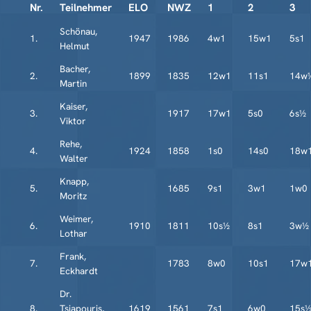
Nr.
Teilnehmer
ELO
NWZ
1
2
3
Schönau,
1.
1947
1986
4w1
15w1
5s1
Helmut
Bacher,
2.
1899
1835
12w1
11s1
14w
Martin
Kaiser,
3.
1917
17w1
5s0
6s½
Viktor
Rehe,
4.
1924
1858
1s0
14s0
18w
Walter
Knapp,
5.
1685
9s1
3w1
1w0
Moritz
Weimer,
6.
1910
1811
10s½
8s1
3w½
Lothar
Frank,
7.
1783
8w0
10s1
17w
Eckhardt
Dr.
8.
Tsiapouris,
1619
1561
7s1
6w0
15s