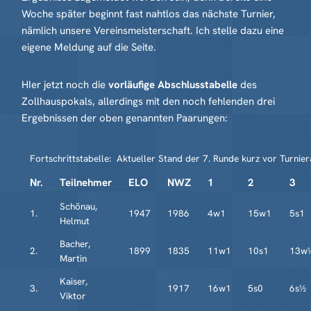
Woche später beginnt fast nahtlos das nächste Turnier,
nämlich unsere Vereinsmeisterschaft. Ich stelle dazu eine
eigene Meldung auf die Seite.
HIer jetzt noch die
vorläufige Abschlusstabelle
des
Zollhauspokals, allerdings mit den noch fehlenden drei
Ergebnissen der oben genannten Paarungen:
Fortschrittstabelle: Aktueller Stand der 7. Runde kurz vor Turnie
Nr.
Teilnehmer
ELO
NWZ
1
2
3
Schönau,
1.
1947
1986
4w1
15w1
5s1
Helmut
Bacher,
2.
1899
1835
11w1
10s1
13w
Martin
Kaiser,
3.
1917
16w1
5s0
6s½
Viktor