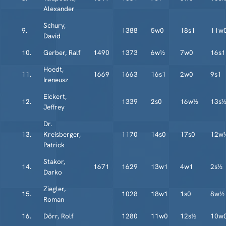
Alexander
Schury,
9.
1388
5w0
18s1
11w
David
10.
Gerber, Ralf
1490
1373
6w½
7w0
16s1
Hoedt,
11.
1669
1663
16s1
2w0
9s1
Ireneusz
Eickert,
12.
1339
2s0
16w½
13s
Jeffrey
Dr.
13.
Kreisberger,
1170
14s0
17s0
12w
Patrick
Stakor,
14.
1671
1629
13w1
4w1
2s½
Darko
Ziegler,
15.
1028
18w1
1s0
8w½
Roman
16.
Dörr, Rolf
1280
11w0
12s½
10w