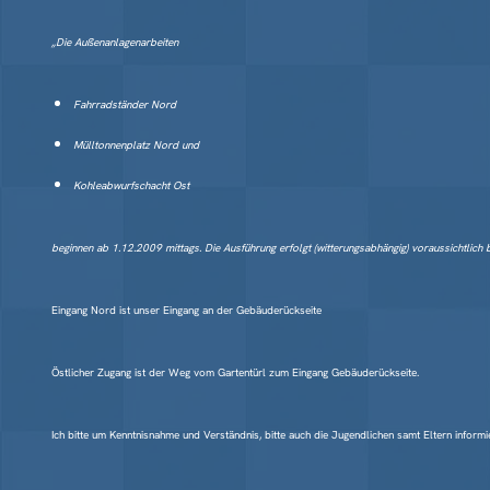
„Die Außenanlagenarbeiten
Fahrradständer Nord
Mülltonnenplatz Nord und
Kohleabwurfschacht Ost
beginnen ab 1.12.2009 mittags. Die Ausführung erfolgt (witterungsabhängig) voraussichtlich
Eingang Nord ist unser Eingang an der Gebäuderückseite
Östlicher Zugang ist der Weg vom Gartentürl zum Eingang Gebäuderückseite.
Ich bitte um Kenntnisnahme und Verständnis, bitte auch die Jugendlichen samt Eltern informi