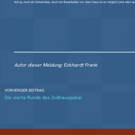
Ach ja, noch ein Geheimtipp: Auch bei Bauarbeiten vor dem Haus ist es möglich (und wäre au
Autor dieser Meldung: Eckhardt Frank
VORHERIGER BEITRAG
Die vierte Runde des Zollhauspokal