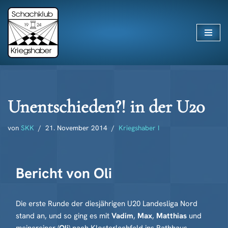
Zum
Inhalt
springen
Unentschieden?! in der U20
von
SKK
21. November 2014
Kriegshaber I
Bericht von Oli
Die erste Runde der diesjährigen U20 Landesliga Nord
stand an, und so ging es mit
Vadim
,
Max
,
Matthias
und