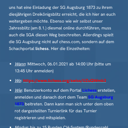
uns hat eine Einladung der SG Augsburg 1873 zu ihrem
diesjährigen Dreikönigsblitz erreicht, die ich hier an euch
weitergeben möchte. Ebenso wie wir selbst unser
Jahresblitz (am 8.1.) diesmal online durchführen, muss
auch die SGA diesen Weg beschreiten. Allerdings spielt
die SG Augsburg nicht auf chess.com, sondern auf dem
Schachportal
lichess
. Hier die Einzelheiten:
Wann
: Mittwoch, 06.01.2021 ab 14:00 Uhr (bitte um
13:45 Uhr anmelden)
Wo
:
https://www.lichess.org/swiss/UZuQWmb3
Wie
: Benutzerkonto auf dem Portal
Lichess
erstellen,
anmelden und danach dort dem Team
SG Augsburg
1873
beitreten. Dann kann man sich unter dem oben
rot dargestellten Turnierlink für das Turnier
registrieren und mitspielen.
Modus
: bis zu 15 Runden CH-System (Rundenzahl