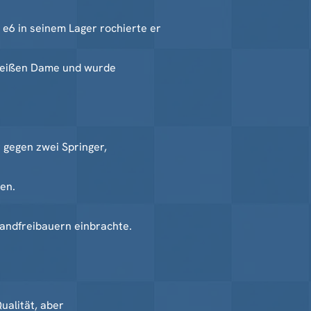
 e6 in seinem Lager rochierte er
 weißen Dame und wurde
r gegen zwei Springer,
len.
andfreibauern einbrachte.
ualität, aber