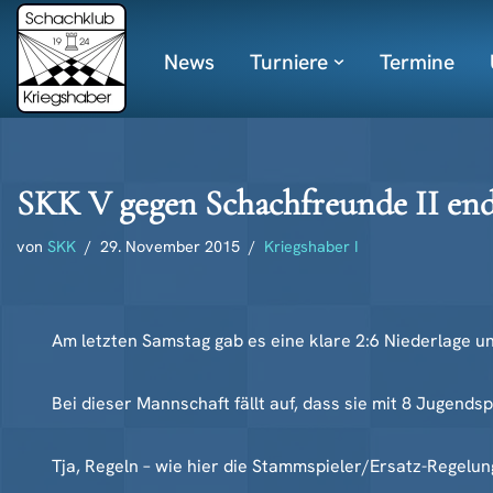
News
Turniere
Termine
Zum
Inhalt
springen
SKK V gegen Schachfreunde II end
von
SKK
29. November 2015
Kriegshaber I
Am letzten Samstag gab es eine klare 2:6 Niederlage u
Bei dieser Mannschaft fällt auf, dass sie mit 8 Jugends
Tja, Regeln – wie hier die Stammspieler/Ersatz-Regelun