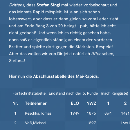
Drittens
, dass
Stefan Singl
mal wieder vorbeischaut und
das Monats-Rapid mitspielt, ist ja an sich schon
lobenswert, aber dass er dann gleich
so
vom Leder zieht
und am Ende Rang 3 von 20 belegt – puh, hätte ich echt
nicht gedacht! Und wenn ich es richtig gesehen habe,
dann saß er eigentlich ständig an einem der vorderen
Bretter und spielte dort gegen die Stärksten. Respekt!
Aber das wollen wir von Dir jetzt natürlich
öfter
sehen,
Stefan…!
Hier nun die
Abschlusstabelle des Mai-Rapids
:
Fortschrittstabelle: Endstand nach der 5. Runde (nach Rangliste)
Nr.
Teilnehmer
ELO
NWZ
1
2
1
Reschka,Tomas
1949
1875
8w1
14s1
2
Voß,Michael
1897
16w