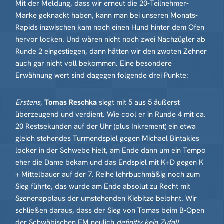
Mit der Meldung, dass wir erneut die 20-Teilnehmer-
Marke geknackt haben, kann man bei unseren Monats-
Rapids inzwischen kam noch einen Hund hinter dem Ofen
hervor locken. Und wären nicht noch zwei Nachzügler ab
Runde 2 eingestiegen, dann hätten wir den zwoten Zehner
auch gar nicht voll bekommen. Eine besondere
Erwähnung wert sind dagegen folgende drei Punkte:
Erstens
,
Tomas Reschka
siegt mit 5 aus 5 äußerst
überzeugend und verdient. Wie cool er in Runde 4 mit ca.
20 Restsekunden auf der Uhr (plus Inkrement) ein etwa
gleich stehendes Turmendspiel gegen Michael Bintakies
locker in der Schwebe hielt, am Ende dann um ein Tempo
eher die Dame bekam und das Endspiel mit K+D gegen K
+ Mittelbauer auf der 7. Reihe lehrbuchmäßig noch zum
Sieg führte, das wurde am Ende absolut zu Recht mit
Szenenapplaus der umstehenden Kiebitze belohnt. Wir
schließen daraus, dass der Sieg von Tomas beim B-Open
der Schwäbischen EM neulich
definitiv kein Zufall