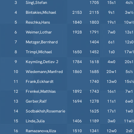
3
Singl,Stefan
1705
15s1
4s½
4
Bintakies,Michael
2153
2115
9s1
3w½
5
Reschka,Hans
1840
1803
19s1
10w
6
Weimer,Lothar
1928
1791
7w0
13s1
7
Metzger,Bernhard
1404
6s1
12s0
8
Trimpl,Michael
1650
1452
1s0
17w
9
Keymling,Detlev J
1784
1618
4w0
20s1
10
Wiedemann,Manfred
1860
1685
20w1
5s½
11
Frank,Eckhardt
1740
13w0
15s½
12
Frenkel,Matthias
1892
1743
16s1
7w1
13
Gerber,Ralf
1694
1278
11s1
6w0
14
Sodbakhsh,Rosemarie
1625
17s1
1w0
15
Linde,Julia
1406
1189
3w0
11w
16
Ramazanova,Iliza
1510
1341
12w0
2s0