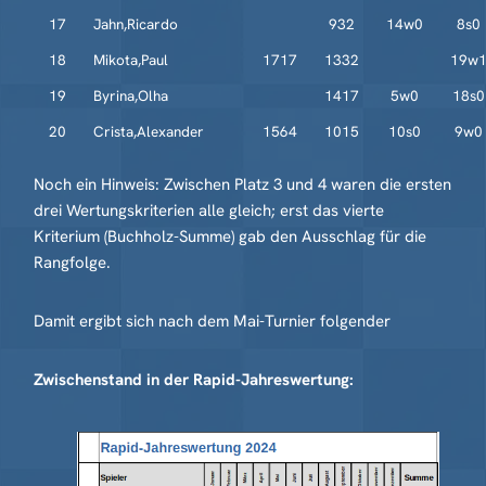
17
Jahn,Ricardo
932
14w0
8s0
18
Mikota,Paul
1717
1332
19w
19
Byrina,Olha
1417
5w0
18s0
20
Crista,Alexander
1564
1015
10s0
9w0
Noch ein Hinweis: Zwischen Platz 3 und 4 waren die ersten
drei Wertungskriterien alle gleich; erst das vierte
Kriterium (Buchholz-Summe) gab den Ausschlag für die
Rangfolge.
Damit ergibt sich nach dem Mai-Turnier folgender
Zwischenstand in der Rapid-Jahreswertung: