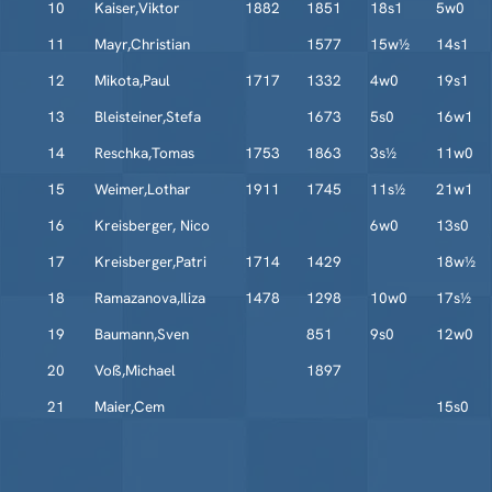
10
Kaiser,Viktor
1882
1851
18s1
5w0
11
Mayr,Christian
1577
15w½
14s1
12
Mikota,Paul
1717
1332
4w0
19s1
13
Bleisteiner,Stefa
1673
5s0
16w1
14
Reschka,Tomas
1753
1863
3s½
11w0
15
Weimer,Lothar
1911
1745
11s½
21w1
16
Kreisberger, Nico
6w0
13s0
17
Kreisberger,Patri
1714
1429
18w½
18
Ramazanova,Iliza
1478
1298
10w0
17s½
19
Baumann,Sven
851
9s0
12w0
20
Voß,Michael
1897
21
Maier,Cem
15s0