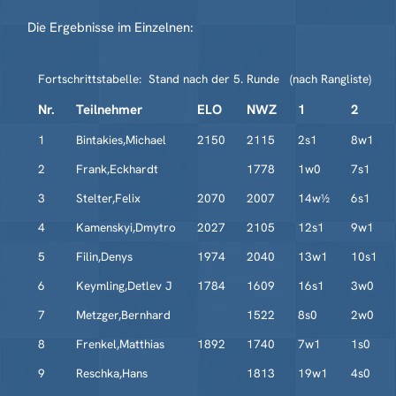
Die Ergebnisse im Einzelnen:
Fortschrittstabelle: Stand nach der 5. Runde (nach Rangliste)
Nr.
Teilnehmer
ELO
NWZ
1
2
1
Bintakies,Michael
2150
2115
2s1
8w1
2
Frank,Eckhardt
1778
1w0
7s1
3
Stelter,Felix
2070
2007
14w½
6s1
4
Kamenskyi,Dmytro
2027
2105
12s1
9w1
5
Filin,Denys
1974
2040
13w1
10s1
6
Keymling,Detlev J
1784
1609
16s1
3w0
7
Metzger,Bernhard
1522
8s0
2w0
8
Frenkel,Matthias
1892
1740
7w1
1s0
9
Reschka,Hans
1813
19w1
4s0