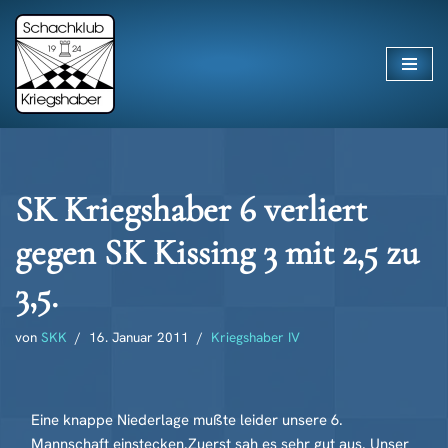
Zum
Inhalt
springen
SK Kriegshaber 6 verliert
gegen SK Kissing 3 mit 2,5 zu
3,5.
von
SKK
16. Januar 2011
Kriegshaber IV
Eine knappe Niederlage mußte leider unsere 6.
Mannschaft einstecken.Zuerst sah es sehr gut aus. Unser