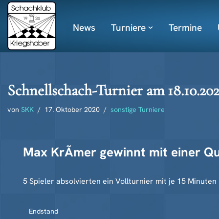
News
Turniere
Termine
Zum
Inhalt
springen
Schnellschach-Turnier am 18.10.20
von
SKK
17. Oktober 2020
sonstige Turniere
Max KrÃmer gewinnt mit einer Q
5 Spieler absolvierten ein Vollturnier mit je 15 Minut
Endstand