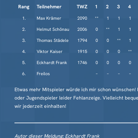
Rang
Teilnehmer
TWZ
1
2
3
4
1.
Max Krämer
2090
**
1
1
1
2.
Helmut Schönau
2006
0
**
1
1
3.
Thomas Städele
1794
0
0
**
1
4.
Viktor Kaiser
1915
0
0
0
**
5.
Eckhardt Frank
1746
0
0
0
0
6.
Freilos
–
–
–
–
Etwas mehr Mitspieler würde ich mir schon wünschen! Imm
oder Jugendspieler leider Fehlanzeige. Vielleicht beq
wir jederzeit einhalten!
Autor dieser Meldung: Eckhardt Frank