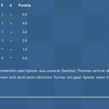
5
6
Punkte
1
+
5.0
1
+
4.0
1
+
3.0
1
+
2.0
**
+
1.0
0
**
0.0
erhin zwei Spieler aus unserer Zweiten, Thomas vertrat die Kr
uemen sich doch beim nächsten Turnier ein paar Spieler mehr