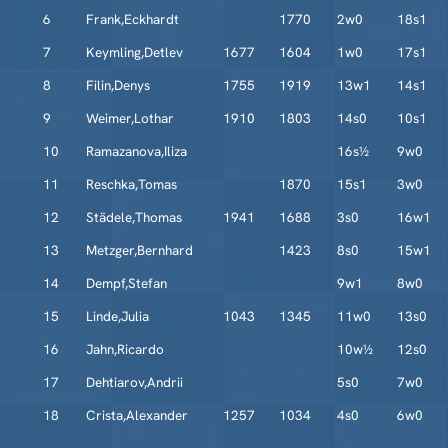
6
Frank,Eckhardt
1770
2w0
18s1
7
Keymling,Detlev
1677
1604
1w0
17s1
8
Filin,Denys
1755
1919
13w1
14s1
9
Weimer,Lothar
1910
1803
14s0
10s1
10
Ramazanova,Iliza
16s½
9w0
11
Reschka,Tomas
1870
15s1
3w0
12
Städele,Thomas
1941
1688
3s0
16w1
13
Metzger,Bernhard
1423
8s0
15w1
14
Dempf,Stefan
9w1
8w0
15
Linde,Julia
1043
1345
11w0
13s0
16
Jahn,Ricardo
10w½
12s0
17
Dehtiarov,Andrii
5s0
7w0
18
Crista,Alexander
1257
1034
4s0
6w0