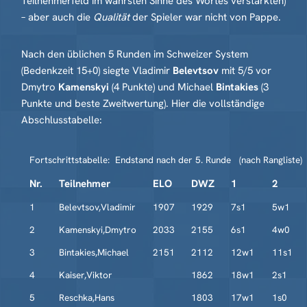
Teilnehmerfeld im wahrsten Sinne des Wortes verstärkten)
– aber auch die
Qualität
der Spieler war nicht von Pappe.
Nach den üblichen 5 Runden im Schweizer System
(Bedenkzeit 15+0) siegte Vladimir
Belevtsov
mit 5/5 vor
Dmytro
Kamenskyi
(4 Punkte) und Michael
Bintakies
(3
Punkte und beste Zweitwertung). Hier die vollständige
Abschlusstabelle:
Fortschrittstabelle: Endstand nach der 5. Runde (nach Rangliste)
Nr.
Teilnehmer
ELO
DWZ
1
2
1
Belevtsov,Vladimir
1907
1929
7s1
5w1
2
Kamenskyi,Dmytro
2033
2155
6s1
4w0
3
Bintakies,Michael
2151
2112
12w1
11s1
4
Kaiser,Viktor
1862
18w1
2s1
5
Reschka,Hans
1803
17w1
1s0