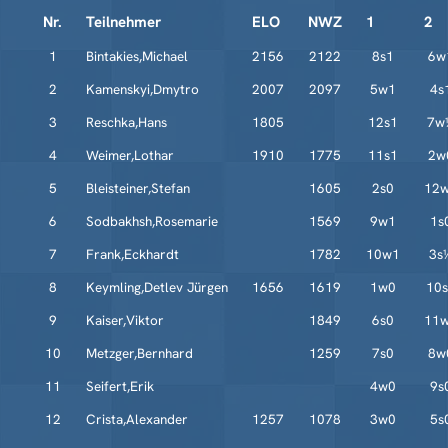
Nr.
Teilnehmer
ELO
NWZ
1
2
1
Bintakies,Michael
2156
2122
8s1
6w
2
Kamenskyi,Dmytro
2007
2097
5w1
4s
3
Reschka,Hans
1805
12s1
7w
4
Weimer,Lothar
1910
1775
11s1
2w
5
Bleisteiner,Stefan
1605
2s0
12
6
Sodbakhsh,Rosemarie
1569
9w1
1s
7
Frank,Eckhardt
1782
10w1
3s
8
Keymling,Detlev Jürgen
1656
1619
1w0
10
9
Kaiser,Viktor
1849
6s0
11
10
Metzger,Bernhard
1259
7s0
8w
11
Seifert,Erik
4w0
9s
12
Crista,Alexander
1257
1078
3w0
5s