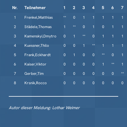
Nr.
Teilnehmer
1
2
3
4
5
6
7
1
Frenkel,Matthias
**
0
1
1
1
1
1
2
Städele,Thomas
1
**
0
1
0
1
1
3
Kamenskyi,Dmytro
0
1
**
0
1
1
1
4
Kuessner,Thilo
0
0
1
**
1
1
1
5
Frank,Eckhardt
0
1
0
0
**
0
1
6
Kaiser,Viktor
0
0
0
0
1
**
1
7
Gerber,Tim
0
0
0
0
0
0
**
8
Krsnik,Rocco
0
0
0
0
0
0
0
Autor dieser Meldung: Lothar Weimer