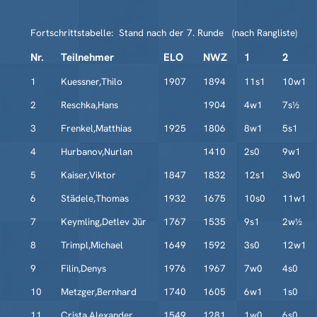
Fortschrittstabelle: Stand nach der 7. Runde (nach Rangliste)
Nr.
Teilnehmer
ELO
NWZ
1
2
1
Kuessner,Thilo
1907
1894
11s1
10w1
2
Reschka,Hans
1904
4w1
7s½
3
Frenkel,Matthias
1925
1806
8w1
5s1
4
Hurbanov,Nurlan
1410
2s0
9w1
5
Kaiser,Viktor
1847
1832
12s1
3w0
6
Städele,Thomas
1932
1675
10s0
11w1
7
Keymling,Detlev Jür
1767
1535
9s1
2w½
8
Trimpl,Michael
1649
1592
3s0
12w1
9
Filin,Denys
1976
1967
7w0
4s0
10
Metzger,Bernhard
1740
1605
6w1
1s0
11
Crista,Alexander
1549
1281
1w0
6s0