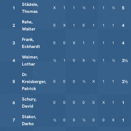
Städele,
1
X
1
1
½
1
1
½
5
Thomas
Rehe,
2
0
X
1
0
1
1
1
4
Walter
Frank,
3
0
0
X
1
1
1
1
4
Eckhardt
Weimer,
4
½
1
0
X
½
1
½
3½
Lothar
Dr.
5
Kreisberger,
0
0
0
½
X
1
1
2½
Patrick
Schury,
6
0
0
0
0
0
X
1
1
David
Stakor,
7
½
0
0
½
0
0
X
1
Darko