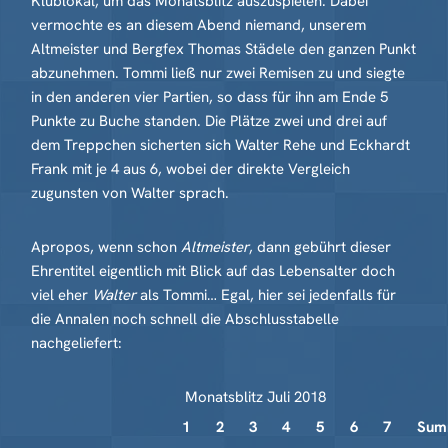
Klublokal, um das Monatsblitz auszuspielen. Dabei
vermochte es an diesem Abend niemand, unserem
Altmeister und Bergfex Thomas Städele den ganzen Punkt
abzunehmen. Tommi ließ nur zwei Remisen zu und siegte
in den anderen vier Partien, so dass für ihn am Ende 5
Punkte zu Buche standen. Die Plätze zwei und drei auf
dem Treppchen sicherten sich Walter Rehe und Eckhardt
Frank mit je 4 aus 6, wobei der direkte Vergleich
zugunsten von Walter sprach.
Apropos, wenn schon
Altmeister
, dann gebührt dieser
Ehrentitel eigentlich mit Blick auf das Lebensalter doch
viel eher
Walter
als Tommi… Egal, hier sei jedenfalls für
die Annalen noch schnell die Abschlusstabelle
nachgeliefert:
Monatsblitz Juli 2018
1
2
3
4
5
6
7
Sum