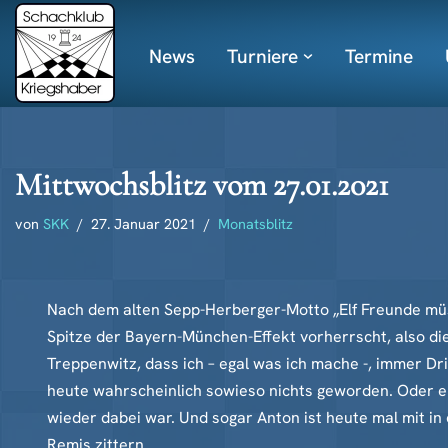
News
Turniere
Termine
Zum
Inhalt
springen
Mittwochsblitz vom 27.01.2021
von
SKK
27. Januar 2021
Monatsblitz
Nach dem alten Sepp-Herberger-Motto „Elf Freunde müss
Spitze der Bayern-München-Effekt vorherrscht, also di
Treppenwitz, dass ich – egal was ich mache -, immer D
heute wahrscheinlich sowieso nichts geworden. Oder er
wieder dabei war. Und sogar Anton ist heute mal mit in
Remis zittern…