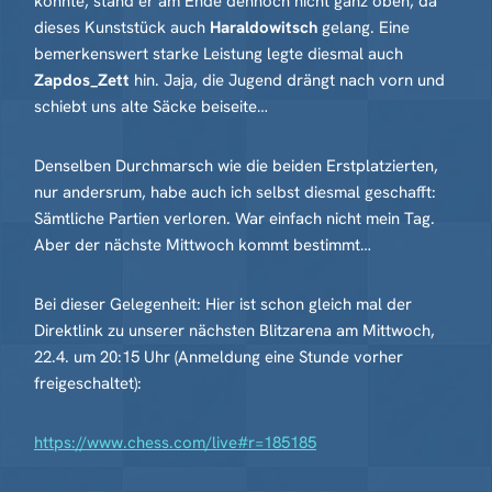
konnte, stand er am Ende dennoch nicht ganz oben, da
dieses Kunststück auch
Haraldowitsch
gelang. Eine
bemerkenswert starke Leistung legte diesmal auch
Zapdos_Zett
hin. Jaja, die Jugend drängt nach vorn und
schiebt uns alte Säcke beiseite…
Denselben Durchmarsch wie die beiden Erstplatzierten,
nur andersrum, habe auch ich selbst diesmal geschafft:
Sämtliche Partien verloren. War einfach nicht mein Tag.
Aber der nächste Mittwoch kommt bestimmt…
Bei dieser Gelegenheit: Hier ist schon gleich mal der
Direktlink zu unserer nächsten Blitzarena am Mittwoch,
22.4. um 20:15 Uhr (Anmeldung eine Stunde vorher
freigeschaltet):
https://www.chess.com/live#r=185185