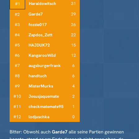
Haraldowitsch
31
#1
Garde7
29
#2
#3
fozzie017
26
#4
Zapdos_Zett
22
#5
HAJDUK72
15
#6
KangarooWild
12
#7
augsburgerfrank
6
#8
handtuch
6
#9
MisterMurks
4
#10
Jesusjaquemate
2
#11
checkmatemate95
1
#12
lodjuschka
0
Bitter: Obwohl auch
Garde7
alle seine Partien gewinnen