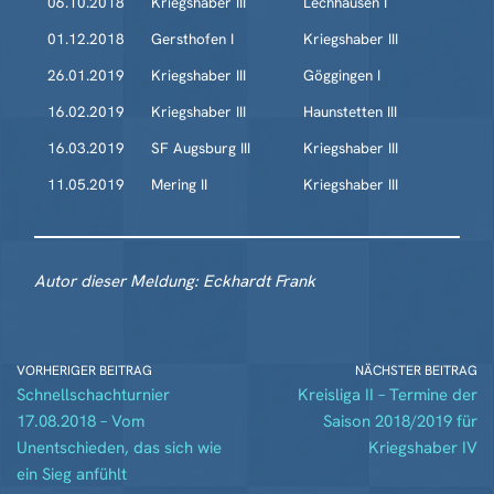
06.10.2018
Kriegshaber III
Lechhausen I
01.12.2018
Gersthofen I
Kriegshaber III
26.01.2019
Kriegshaber III
Göggingen I
16.02.2019
Kriegshaber III
Haunstetten III
16.03.2019
SF Augsburg III
Kriegshaber III
11.05.2019
Mering II
Kriegshaber III
Autor dieser Meldung: Eckhardt Frank
VORHERIGER BEITRAG
NÄCHSTER BEITRAG
Schnellschachturnier
Kreisliga II – Termine der
17.08.2018 – Vom
Saison 2018/2019 für
Unentschieden, das sich wie
Kriegshaber IV
ein Sieg anfühlt