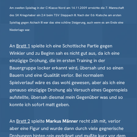
Am zweiten Spieltag in der C-Klasse Nord am 14.11.2009 erreichte die 7. Mannschaft
des SK Kriegshaber ein 2:4 beim TSV Steppach III. Nach der 0:6 Klatsche am ersten
Spieltag gegen Aichach III war das eine schöne Steigerung, auch wenn es am Ende eine
Niederlage war.
An
Brett 1
spielte ich eine Schottische Partie gegen
Winkler und zu Beginn sah es nicht gut aus, da ich eine
einzügige Drohung, die im ersten Training in der
Bauergruppe locker erkannt wird, übersah und so einen
Bauern und eine Qualität verlor. Bei normalem
Spielverlauf wäre es das wohl gewesen, aber als ich eine
genauso einzügige Drohung als Versuch eines Gegenspiels
aufstellte, übersah diesmal mein Gegenüber was und so
konnte ich sofort matt geben.
An
Brett 2
spielte
Markus Männer
recht zäh mit, verlor
aber eine Figur und wurde dann durch viele gegnerische
Drohungen hinten rein gedrängt und mußte kurz vor dem