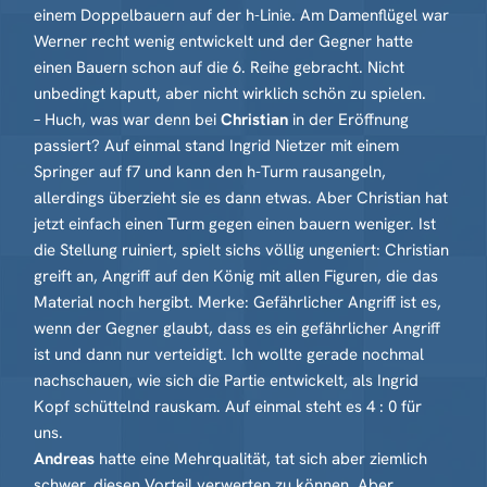
einem Doppelbauern auf der h-Linie. Am Damenflügel war
Werner recht wenig entwickelt und der Gegner hatte
einen Bauern schon auf die 6. Reihe gebracht. Nicht
unbedingt kaputt, aber nicht wirklich schön zu spielen.
– Huch, was war denn bei
Christian
in der Eröffnung
passiert? Auf einmal stand Ingrid Nietzer mit einem
Springer auf f7 und kann den h-Turm rausangeln,
allerdings überzieht sie es dann etwas. Aber Christian hat
jetzt einfach einen Turm gegen einen bauern weniger. Ist
die Stellung ruiniert, spielt sichs völlig ungeniert: Christian
greift an, Angriff auf den König mit allen Figuren, die das
Material noch hergibt. Merke: Gefährlicher Angriff ist es,
wenn der Gegner glaubt, dass es ein gefährlicher Angriff
ist und dann nur verteidigt. Ich wollte gerade nochmal
nachschauen, wie sich die Partie entwickelt, als Ingrid
Kopf schüttelnd rauskam. Auf einmal steht es 4 : 0 für
uns.
Andreas
hatte eine Mehrqualität, tat sich aber ziemlich
schwer, diesen Vorteil verwerten zu können. Aber