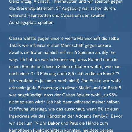
Ganz witzig: Aichach, Thierhaupten und wir spielten gegen
die drei erstplatzierten. SF Augsburg war schon durch,
während Haunstetten und Caissa um den zweiten
Aufstiegsplatz spielten.
Caissa wählte gegen unsere vierte Mannschaft die selbe
Taktik wie mit ihrer ersten Mannschaft gegen unsere
Zweite, sie traten nämlich mit nur 6 Spielern an. (By the
way: ich hab da was in Erinnerung, dass Roland noch in
einem Bericht auf diesen Seiten erläutern wollte, wie man
nach einer 3 : 0 Führung noch 3,5 : 4,5 verlieren kann???
Ich verstehe es ja immer noch nicht). Jan Fricke war wohl
erkrankt (gute Besserung an dieser Stelle!) und für Brett 5
war angekündigt, dass der Caissa Spieler wohl „zu 95%
nicht spielen wird“ (ich hab dann während meiner halben
Eröffnung überlegt, wie das ausschaut, wenn 5% spielen.
Irgendwas wie das Händchen der Addams Family?). Bevor
wir aber um 19 Uhr
Dakor
und
Paul
die Hände zum
kampflosen Punkt schütteln konnten, meldete bereits