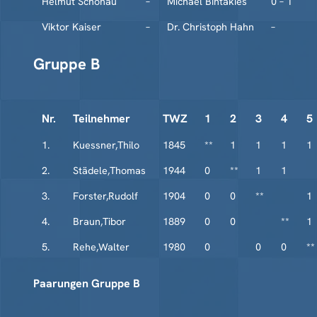
Helmut Schönau
–
Michael Bintakies
0 – 1
Viktor Kaiser
–
Dr. Christoph Hahn
–
Gruppe B
Nr.
Teilnehmer
TWZ
1
2
3
4
5
1.
Kuessner,Thilo
1845
**
1
1
1
1
2.
Städele,Thomas
1944
0
**
1
1
3.
Forster,Rudolf
1904
0
0
**
1
4.
Braun,Tibor
1889
0
0
**
1
5.
Rehe,Walter
1980
0
0
0
**
Paarungen Gruppe B