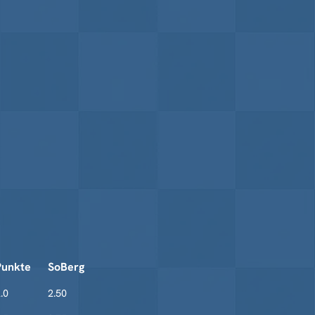
Punkte
SoBerg
.0
2.50