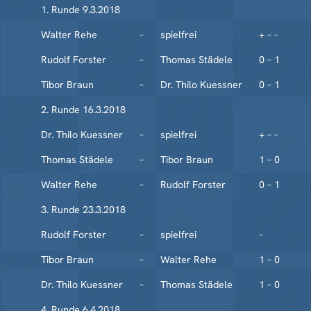
1. Runde 9.3.2018
Walter Rehe
–
spielfrei
+ – –
Rudolf Forster
–
Thomas Städele
0 – 1
Tibor Braun
–
Dr. Thilo Kuessner
0 – 1
2. Runde 16.3.2018
Dr. Thilo Kuessner
–
spielfrei
+ – –
Thomas Städele
–
Tibor Braun
1 – 0
Walter Rehe
–
Rudolf Forster
0 – 1
3. Runde 23.3.2018
Rudolf Forster
–
spielfrei
–
Tibor Braun
–
Walter Rehe
1 – 0
Dr. Thilo Kuessner
–
Thomas Städele
1 – 0
4. Runde 6.4.2018