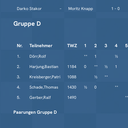
Darko Stakor
–
Moritz Knapp
1 – 0
Gruppe D
Nr.
Teilnehmer
TWZ
1
2
3
4
5
1.
Dörr,Rolf
**
1
½
2.
Harjung,Bastian
1184
0
**
½
1
3.
Kreisberger,Patri
1088
½
**
4.
Schade,Thomas
1430
½
0
**
5.
Gerber,Ralf
1490
*
Paarungen Gruppe D