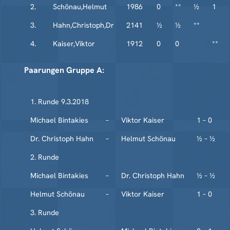
2.
Schönau,Helmut
1986
0
**
½
1
3.
Hahn,Christoph,Dr
2141
½
½
**
4.
Kaiser,Viktor
1912
0
0
**
Paarungen Gruppe A:
1. Runde 9.3.2018
Michael Bintakies
–
Viktor Kaiser
1 – 0
Dr. Christoph Hahn
–
Helmut Schönau
½ – ½
2. Runde
Michael Bintakies
–
Dr. Christoph Hahn
½ – ½
Helmut Schönau
–
Viktor Kaiser
1 – 0
3. Runde