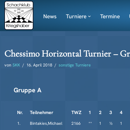
News
Turniere
Termine
Zum
Inhalt
springen
Chessimo Horizontal Turnier – G
von
SKK
16. April 2018
sonstige Turniere
Gruppe A
Nr.
Teilnehmer
TWZ
1
2
3
4
1.
Bintakies,Michael
2166
**
1
½
1