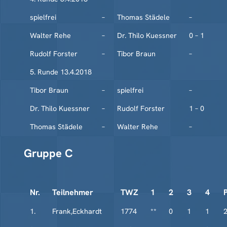
spielfrei
–
Thomas Städele
–
Walter Rehe
–
Dr. Thilo Kuessner
0 – 1
Rudolf Forster
–
Tibor Braun
–
5. Runde 13.4.2018
Tibor Braun
–
spielfrei
–
Dr. Thilo Kuessner
–
Rudolf Forster
1 – 0
Thomas Städele
–
Walter Rehe
–
Gruppe C
Nr.
Teilnehmer
TWZ
1
2
3
4
1.
Frank,Eckhardt
1774
**
0
1
1
2