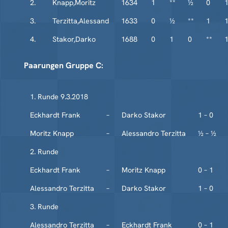
2.
Knapp,Moritz
1634
1
**
½
0
1
3.
Terzitta,Alessand
1633
0
½
**
1
1
4.
Stakor,Darko
1688
0
1
0
**
1
Paarungen Gruppe C:
1. Runde 9.3.2018
Eckhardt Frank
–
Darko Stakor
1 – 0
Moritz Knapp
–
Alessandro Terzitta
½ – ½
2. Runde
Eckhardt Frank
–
Moritz Knapp
0 – 1
Alessandro Terzitta
–
Darko Stakor
1 – 0
3. Runde
Alessandro Terzitta
–
Eckhardt Frank
0 – 1