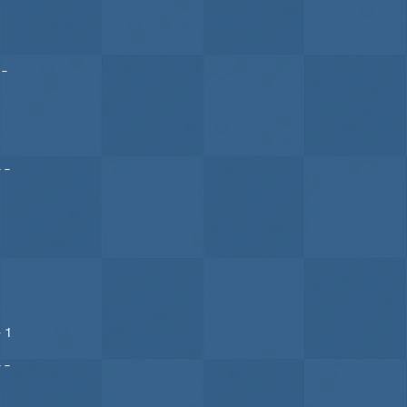
 –
 –
– 1
 –